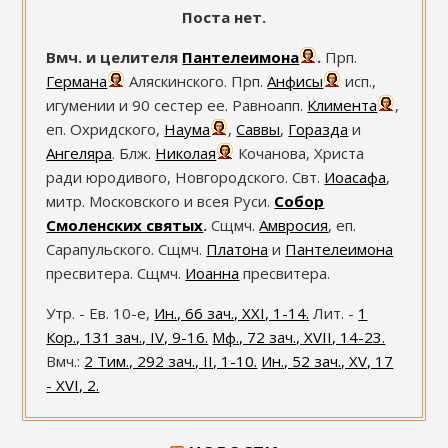
Поста нет.
Вмч. и целителя
Пантелеимона
.
Прп.
Германа
Аляскинского. Прп.
Анфисы
исп.,
игумении и 90 сестер ее. Равноапп.
Климента
,
еп. Охридского,
Наума
,
Саввы
,
Горазда
и
Ангеляра
. Блж.
Николая
Кочанова, Христа
ради юродивого, Новгородского. Свт.
Иоасафа
,
митр. Московского и всея Руси.
Собор
Смоленских святых
.
Сщмч.
Амвросия
, еп.
Сарапульского. Сщмч.
Платона
и
Пантелеимона
пресвитера. Сщмч.
Иоанна
пресвитера.
Утр. - Ев. 10-е,
Ин., 66 зач., XXI, 1-14.
Лит. -
1
Кор., 131 зач., IV, 9-16.
Мф., 72 зач., XVII, 14-23.
Вмч.:
2 Тим., 292 зач., II, 1-10.
Ин., 52 зач., XV, 17
- XVI, 2.