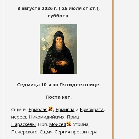
8 августа 2026 г. ( 26 июля ст.ст.),
суббота.
Седмица 10-я по Пятидесятнице.
Поста нет.
Сщмчч.
Ермолая
,
Ермиппа
и
Ермократа
,
иереев Никомидийских. Прмц.
Параскевы
. Прп.
Моисея
Угрина,
Печерского. Сщмч.
Сергия
пресвитера.