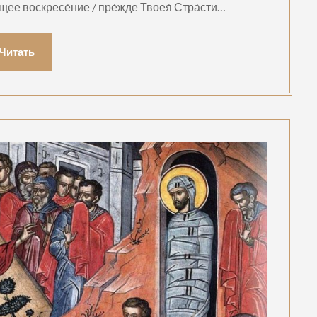
ее воскресе́ние / пре́жде Твоея́ Стра́сти…
Читать