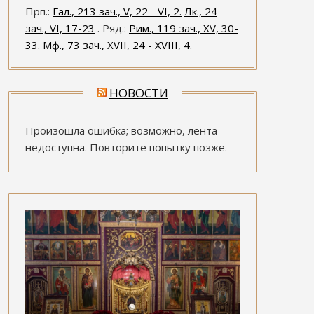
Прп.:
Гал., 213 зач., V, 22 - VI, 2.
Лк., 24
зач., VI, 17-23
. Ряд.:
Рим., 119 зач., XV, 30-
33.
Мф., 73 зач., XVII, 24 - XVIII, 4.
НОВОСТИ
Произошла ошибка; возможно, лента
недоступна. Повторите попытку позже.