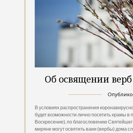
Об освящении верб
Опублик
В условиях распространения коронавирусной
будет возможности лично посетить храмы в 
Воскресение), по благословению Святейшег
миряне могут освятить ваии (вербы) дома с