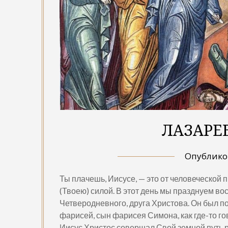
ЛАЗАРЕ
Опублик
Ты плачешь, Иисусе, — это от человеческо
(Твоею) силой. В этот день мы празднуем в
Четверодневного, друга Христова. Он был 
фарисей, сын фарисея Симона, как где-то го
Иисус Христос совершал Свой земной путь 