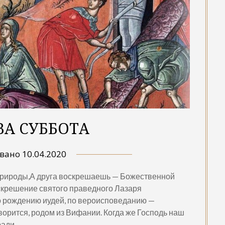
ВА СУББОТА
овано
10.04.2020
й природы,А друга воскрешаешь — Божественной
оскрешение святого праведного Лазаря
по рождению иудей, по вероисповеданию —
ворится, родом из Вифании. Когда же Господь наш
ради…