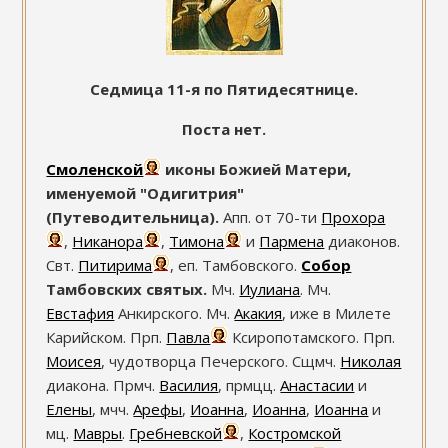
Седмица 11-я по Пятидесятнице.
Поста нет.
Смоленской
иконы Божией Матери,
именуемой "Одигитрия"
(Путеводительница).
Апп. от 70-ти
Прохора
,
Никанора
,
Тимона
и
Пармена
диаконов.
Свт.
Питирима
, еп. Тамбовского.
Собор
Тамбовских святых.
Мч.
Иулиана
. Мч.
Евстафия
Анкирского. Мч.
Акакия
, иже в Милете
Карийском. Прп.
Павла
Ксиропотамского. Прп.
Моисея
, чудотворца Печерского. Сщмч.
Николая
диакона. Прмч.
Василия
, прмцц.
Анастасии
и
Елены
, мчч.
Арефы
,
Иоанна
,
Иоанна
,
Иоанна
и
мц.
Мавры
.
Гребневской
,
Костромской