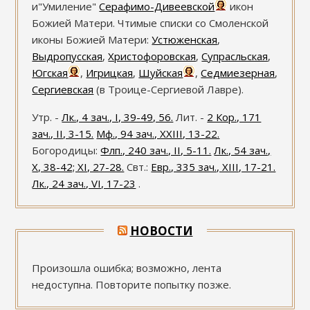
и"Умиление"
Серафимо-Дивеевской
икон
Божией Матери. Чтимые списки со Смоленской
иконы Божией Матери:
Устюженская
,
Выдропусская
,
Христофоровская
,
Супрасльская
,
Югская
,
Игрицкая
,
Шуйская
,
Седмиезерная
,
Сергиевская
(в Троице-Сергиевой Лавре).
Утр. -
Лк., 4 зач., I, 39-49, 56.
Лит. -
2 Кор., 171
зач., II, 3-15.
Мф., 94 зач., XXIII, 13-22.
Богородицы:
Флп., 240 зач., II, 5-11.
Лк., 54 зач.,
X, 38-42; XI, 27-28.
Свт.:
Евр., 335 зач., XIII, 17-21.
Лк., 24 зач., VI, 17-23
.
НОВОСТИ
Произошла ошибка; возможно, лента
недоступна. Повторите попытку позже.