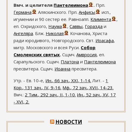
Вмч. и целителя
Пантелеимона
.
Прп.
Германа
Аляскинского. Прп.
Анфисы
исп.,
игумении и 90 сестер ее. Равноапп.
Климента
,
еп. Охридского,
Наума
,
Саввы
,
Горазда
и
Ангеляра
. Блж.
Николая
Кочанова, Христа
ради юродивого, Новгородского. Свт.
Иоасафа
,
митр. Московского и всея Руси.
Собор
Смоленских святых
.
Сщмч.
Амвросия
, еп.
Сарапульского. Сщмч.
Платона
и
Пантелеимона
пресвитера. Сщмч.
Иоанна
пресвитера.
Утр. - Ев. 10-е,
Ин., 66 зач., XXI, 1-14.
Лит. -
1
Кор., 131 зач., IV, 9-16.
Мф., 72 зач., XVII, 14-23.
Вмч.:
2 Тим., 292 зач., II, 1-10.
Ин., 52 зач., XV, 17
- XVI, 2.
НОВОСТИ