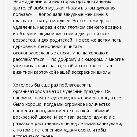
Неожиданный для некоторых ортодоксальных
зрителей выбор музыки: «Какая в этом духовная
польза?» — вопрошали занудные женщины в
платках от пят до макушек. Но этот номер, на
удивление, как раз и стал глотком свежего воздуха
и объединяющим моментом и для детей всех
возрастов, и для родителей . Не все же детям петь
церковные песнопения и читать
околоправославные стихи . Иногда хорошо и
расслабляться — по-доброму и с юмором. И многие
уже высказались за то, чтобы этот танец стал
визитной карточкой нашей воскресной школы.
Хотелось бы еще раз поблагодарить
организаторов за этот чудесный праздник. Он
напомнил нам те «доковидные» времена, когда все
было хорошо. Когда мы огромное количество
времени проводили вместе в нашей любимой
воскресной школе. И вот так, весело, шумно и с
размахом расставались перед летними каникулами,
а потом с нетерпением ждали осени, чтобы
встретиться снова.