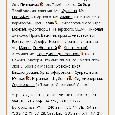
Свт.
Питирима
, еп. Тамбовского.
Собор
Тамбовских святых.
Мч.
Иулиана
. Мч.
Евстафия
Анкирского. Мч.
Акакия
, иже в Милете
Карийском. Прп.
Павла
Ксиропотамского. Прп.
Моисея
, чудотворца Печерского. Сщмч.
Николая
диакона. Прмч.
Василия
, прмцц.
Анастасии
и
Елены
, мчч.
Арефы
,
Иоанна
,
Иоанна
,
Иоанна
и
мц.
Мавры
.
Гребневской
,
Костромской
и"Умиление"
Серафимо-Дивеевской
икон
Божией Матери. Чтимые списки со Смоленской
иконы Божией Матери:
Устюженская
,
Выдропусская
,
Христофоровская
,
Супрасльская
,
Югская
,
Игрицкая
,
Шуйская
,
Седмиезерная
,
Сергиевская
(в Троице-Сергиевой Лавре).
Утр. -
Лк., 4 зач., I, 39-49, 56.
Лит. -
2 Кор., 171
зач., II, 3-15.
Мф., 94 зач., XXIII, 13-22.
Богородицы:
Флп., 240 зач., II, 5-11.
Лк., 54 зач.,
X, 38-42; XI, 27-28.
Свт.:
Евр., 335 зач., XIII, 17-21.