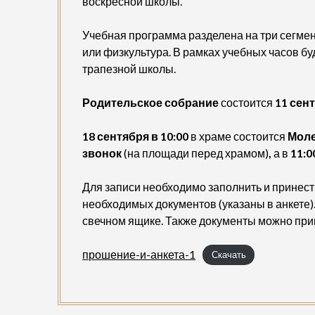
воскресной школы.
Учебная программа разделена на три сегмен
или физкультура. В рамках учебных часов б
трапезной школы.
Родительское собрание
состоится
11 сент
18 сентября в 10:00
в храме состоится
Моле
звонок
(на площади перед храмом)
,
а в
11:0
Для записи необходимо заполнить и принести
необходимых документов (указаны в анкете)
свечном ящике. Также документы можно при
прошение-и-анкета-1
Скачать