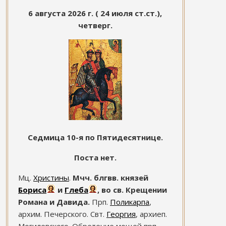
6 августа 2026 г. ( 24 июля ст.ст.),
четверг.
Седмица 10-я по Пятидесятнице.
Поста нет.
Мц.
Христины
.
Мчч. блгвв. князей
Бориса
и
Глеба
, во св. Крещении
Романа и Давида.
Прп.
Поликарпа
,
архим. Печерского. Свт.
Георгия
, архиеп.