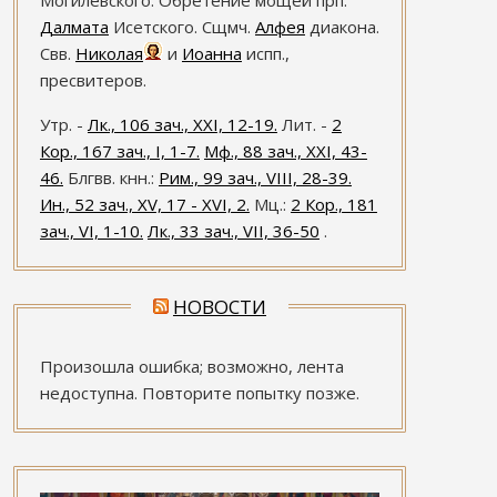
Могилевского. Обретение мощей прп.
Далмата
Исетского. Сщмч.
Алфея
диакона.
Свв.
Николая
и
Иоанна
испп.,
пресвитеров.
Утр. -
Лк., 106 зач., XXI, 12-19.
Лит. -
2
Кор., 167 зач., I, 1-7.
Мф., 88 зач., XXI, 43-
46.
Блгвв. кнн.:
Рим., 99 зач., VIII, 28-39.
Ин., 52 зач., XV, 17 - XVI, 2.
Мц.:
2 Кор., 181
зач., VI, 1-10.
Лк., 33 зач., VII, 36-50
.
НОВОСТИ
Произошла ошибка; возможно, лента
недоступна. Повторите попытку позже.