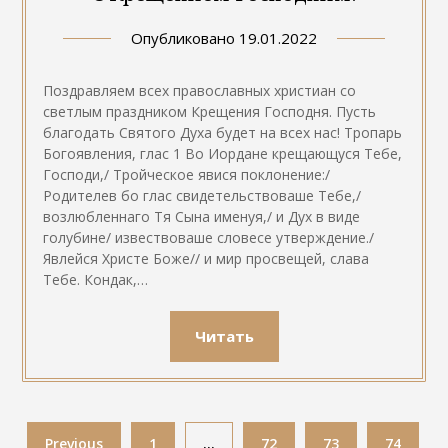
Опубликовано
19.01.2022
Поздравляем всех православных христиан со
светлым праздником Крещения Господня. Пусть
благодать Святого Духа будет на всех нас! Тропарь
Богоявления, глас 1 Во Иордане крещающуся Тебе,
Господи,/ Тройческое явися поклонение:/
Родителев бо глас свидетельствоваше Тебе,/
возлюбленнаго Тя Сына именуя,/ и Дух в виде
голубине/ извествоваше словесе утверждение./
Явлейся Христе Боже// и мир просвещей, слава
Тебе. Кондак,…
Читать
Previous
1
…
72
73
74