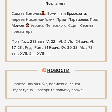
Поста нет.
Сщмчч.
Ермолая
,
Ермиппа
и
Ермократа
,
иереев Никомидийских. Прмц.
Параскевы
. Прп.
Моисея
Угрина, Печерского. Сщмч.
Сергия
пресвитера.
Прп.:
Гал., 213 зач., V, 22 - VI, 2.
Лк., 24 зач., VI,
17-23
. Ряд.:
Рим., 119 зач., XV, 30-33.
Мф., 73
зач., XVII, 24 - XVIII, 4.
НОВОСТИ
Произошла ошибка; возможно, лента
недоступна. Повторите попытку позже.