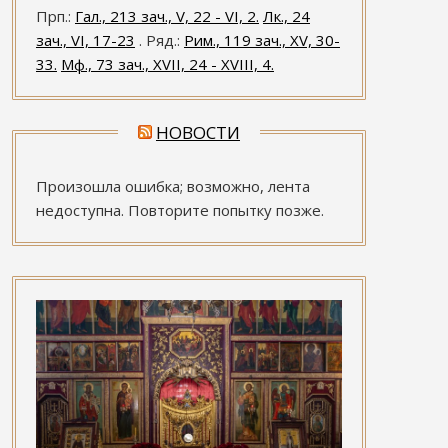
Прп.:
Гал., 213 зач., V, 22 - VI, 2.
Лк., 24
зач., VI, 17-23
. Ряд.:
Рим., 119 зач., XV, 30-
33.
Мф., 73 зач., XVII, 24 - XVIII, 4.
НОВОСТИ
Произошла ошибка; возможно, лента
недоступна. Повторите попытку позже.