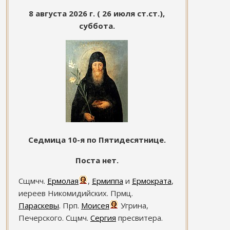
8 августа 2026 г. ( 26 июля ст.ст.),
суббота.
Седмица 10-я по Пятидесятнице.
Поста нет.
Сщмчч.
Ермолая
,
Ермиппа
и
Ермократа
,
иереев Никомидийских. Прмц.
Параскевы
. Прп.
Моисея
Угрина,
Печерского. Сщмч.
Сергия
пресвитера.