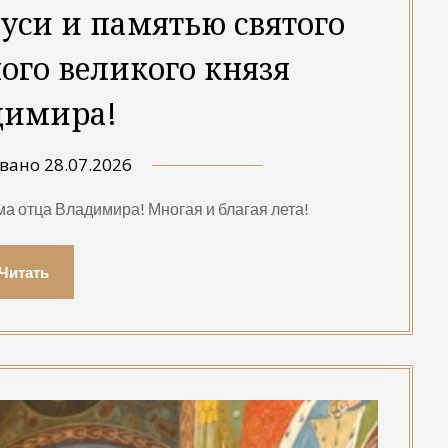
уси и памятью святого
ого великого князя
димира!
овано
28.07.2026
а отца Владимира! Многая и благая лета!
Читать