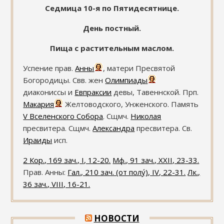
Седмица 10-я по Пятидесятнице.
День постный.
Пища с растительным маслом.
Успение прав.
Анны
, матери Пресвятой
Богородицы. Свв. жен
Олимпиады
диакониссы и
Евпраксии
девы, Тавеннской. Прп.
Макария
Желтоводского, Унженского. Память
V Вселенского Собора
. Сщмч.
Николая
пресвитера. Сщмч.
Александра
пресвитера. Св.
Ираиды
исп.
2 Кор., 169 зач., I, 12-20.
Мф., 91 зач., XXII, 23-33.
Прав. Анны:
Гал., 210 зач. (от полу́), IV, 22-31.
Лк.,
36 зач., VIII, 16-21.
НОВОСТИ