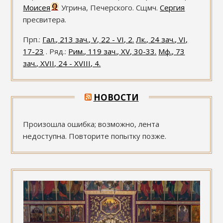
Моисея
Угрина, Печерского. Сщмч.
Сергия
пресвитера.
Прп.:
Гал., 213 зач., V, 22 - VI, 2.
Лк., 24 зач., VI,
17-23
. Ряд.:
Рим., 119 зач., XV, 30-33.
Мф., 73
зач., XVII, 24 - XVIII, 4.
НОВОСТИ
Произошла ошибка; возможно, лента
недоступна. Повторите попытку позже.