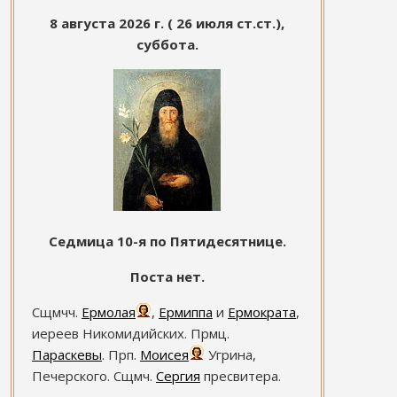
8 августа 2026 г. ( 26 июля ст.ст.),
суббота.
Седмица 10-я по Пятидесятнице.
Поста нет.
Сщмчч.
Ермолая
,
Ермиппа
и
Ермократа
,
иереев Никомидийских. Прмц.
Параскевы
. Прп.
Моисея
Угрина,
Печерского. Сщмч.
Сергия
пресвитера.