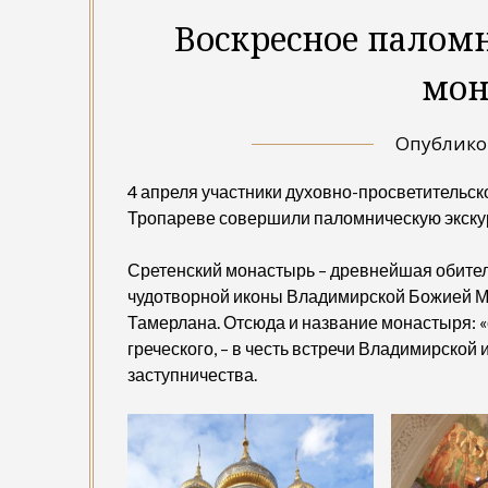
Воскресное паломн
мон
Опублик
4 апреля участники духовно-просветительск
Тропареве совершили паломническую экску
Сретенский монастырь – древнейшая обитель
чудотворной иконы Владимирской Божией Ма
Тамерлана. Отсюда и название монастыря: «с
греческого, – в честь встречи Владимирской
заступничества.