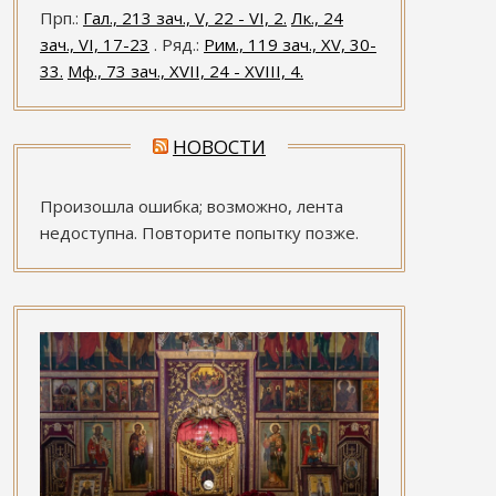
Прп.:
Гал., 213 зач., V, 22 - VI, 2.
Лк., 24
зач., VI, 17-23
. Ряд.:
Рим., 119 зач., XV, 30-
33.
Мф., 73 зач., XVII, 24 - XVIII, 4.
НОВОСТИ
Произошла ошибка; возможно, лента
недоступна. Повторите попытку позже.