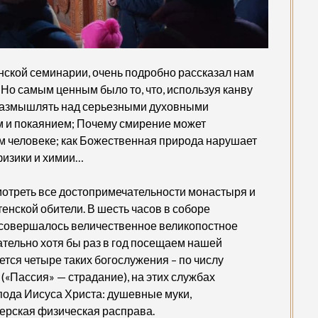
нской семинарии, очень подробно рассказал нам
Но самым ценным было то, что, используя канву
оразмышлять над серьезными духовными
м и покаянием; Почему смирение может
м человеке; как Божественная природа нарушает
физики и химии…
мотреть все достопримечательности монастыря и
енской обители. В шесть часов в соборе
 совершалось величественное великопостное
ательно хотя бы раз в год посещаем нашей
ется четыре таких богослужения – по числу
 («Пассия» — страдание), на этих службах
ода Иисуса Христа: душевные муки,
верская физическая расправа.