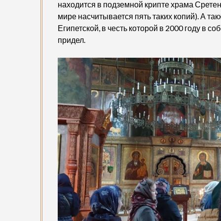
находится в подземной крипте храма Срете
мире насчитывается пять таких копий). А т
Египетской, в честь которой в 2000 году в 
придел.