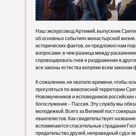
Наш экскурсовод Артемий, выпускник Срете
об основных событиях монастырской жизни. 
исторических фактов, он предложил нам п
вопросами: в чем разница между раскаяние
спровоцировать гнев и раздражение в друго
все законы естества вопреки всем законам 
К сожалению, не хватило времени, чтобы ос
прогуляться по живописной территории Срет
Новомучеников и исповедников российских
богослужение – Пассия. Эту службу мы обяз
молодежкой. Всего за Великий пост соверша
евангелистов. Как свидетельствует название
вспоминаются спасительные страдания Госп
предательство друзей, неправедный суд и з