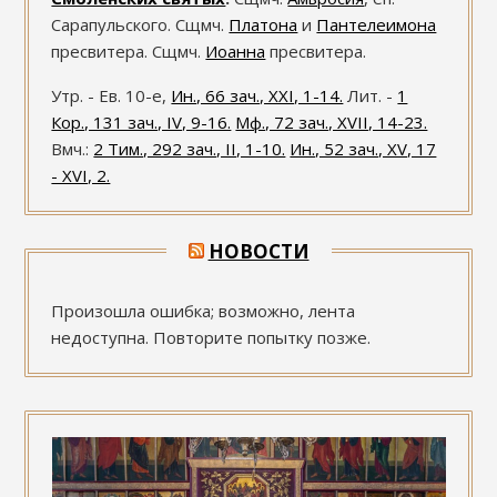
Сарапульского. Сщмч.
Платона
и
Пантелеимона
пресвитера. Сщмч.
Иоанна
пресвитера.
Утр. - Ев. 10-е,
Ин., 66 зач., XXI, 1-14.
Лит. -
1
Кор., 131 зач., IV, 9-16.
Мф., 72 зач., XVII, 14-23.
Вмч.:
2 Тим., 292 зач., II, 1-10.
Ин., 52 зач., XV, 17
- XVI, 2.
НОВОСТИ
Произошла ошибка; возможно, лента
недоступна. Повторите попытку позже.