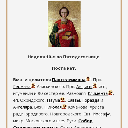
Неделя 10-я по Пятидесятнице.
Поста нет.
Вмч. и целителя
Пантелеимона
.
Прп.
Германа
Аляскинского. Прп.
Анфисы
исп.,
игумении и 90 сестер ее. Равноапп.
Климента
,
еп. Охридского,
Наума
,
Саввы
,
Горазда
и
Ангеляра
. Блж.
Николая
Кочанова, Христа
ради юродивого, Новгородского. Свт.
Иоасафа
,
митр. Московского и всея Руси.
Собор
Смоленских святых
.
Сщмч.
Амвросия
, еп.