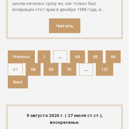
школы началась сразу же, как только был
возвращён этот храм в декабре 1988 года, и…
Читать
Previous
1
…
64
65
66
67
68
69
70
…
137
Next
9 августа 2026 г. ( 27 июля ст.ст.),
воскресенье.