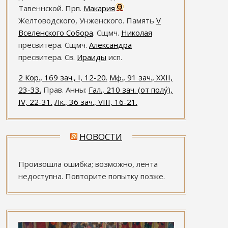
Тавеннской. Прп.
Макария
Желтоводского, Унженского. Память
V
Вселенского Собора
. Сщмч.
Николая
пресвитера. Сщмч.
Александра
пресвитера. Св.
Ираиды
исп.
2 Кор., 169 зач., I, 12-20.
Мф., 91 зач., XXII,
23-33.
Прав. Анны:
Гал., 210 зач. (от полу́),
IV, 22-31.
Лк., 36 зач., VIII, 16-21.
НОВОСТИ
Произошла ошибка; возможно, лента
недоступна. Повторите попытку позже.