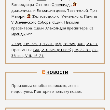
Богородицы. Свв. жен
Олимпиады
диакониссы и
Евпраксии
девы, Тавеннской. Прп.
Макария
Желтоводского, Унженского. Память
V Вселенского Собора
. Сщмч.
Николая
пресвитера. Сщмч.
Александра
пресвитера. Св.
Ираиды
исп.
2 Кор., 169 зач., I, 12-20.
Мф., 91 зач., XXII, 23-33.
Прав. Анны:
Гал., 210 зач. (от полу́), IV, 22-31.
Лк.,
36 зач., VIII, 16-21.
НОВОСТИ
Произошла ошибка; возможно, лента
недоступна. Повторите попытку позже.