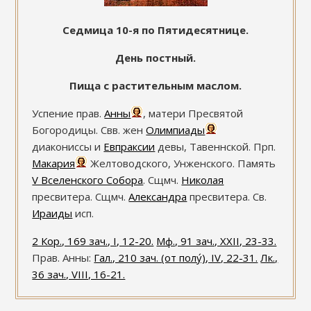
Седмица 10-я по Пятидесятнице.
День постный.
Пища с растительным маслом.
Успение прав.
Анны
, матери Пресвятой
Богородицы. Свв. жен
Олимпиады
диакониссы и
Евпраксии
девы, Тавеннской. Прп.
Макария
Желтоводского, Унженского. Память
V Вселенского Собора
. Сщмч.
Николая
пресвитера. Сщмч.
Александра
пресвитера. Св.
Ираиды
исп.
2 Кор., 169 зач., I, 12-20.
Мф., 91 зач., XXII, 23-33.
Прав. Анны:
Гал., 210 зач. (от полу́), IV, 22-31.
Лк.,
36 зач., VIII, 16-21.