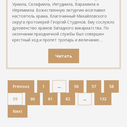
Уриила, Селафиила, Иегудиила, Варахиила и
Иеремиила. Божественную литургию возглавил
настоятель храма, благочинный Михайловского
округа протоиерей Георгий Студенов. Ему сослужло
духовенство храмов Западного викариатства. По
окончании праздничной службы был совершен
крестный ход и пропет тропарь и величание…
Читать
Previous
1
…
56
57
58
59
60
61
62
…
132
Next