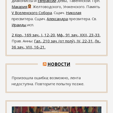
диакониссы и
Евпраксии
девы, Тавеннской. Прп.
Макария
Желтоводского, Унженского. Память
V Вселенского Собора
. Сщмч.
Николая
пресвитера. Сщмч.
Александра
пресвитера. Св.
Ираиды
исп.
2 Кор., 169 зач., I, 12-20.
Мф., 91 зач., XXII, 23-33.
Прав. Анны:
Гал., 210 зач. (от полу́), IV, 22-31.
Лк.,
36 зач., VIII, 16-21.
НОВОСТИ
Произошла ошибка; возможно, лента
недоступна. Повторите попытку позже.