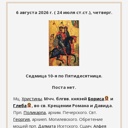
6 августа 2026 г. ( 24 июля ст.ст.), четверг.
Седмица 10-я по Пятидесятнице.
Поста нет.
Мц.
Христины
.
Мчч. блгвв. князей
Бориса
и
Глеба
, во св. Крещении Романа и Давида.
Прп.
Поликарпа
, архим. Печерского. Свт.
Георгия
, архиеп. Могилевского. Обретение
мощей прп.
Далмата
Исетского. Сщмч.
Алфея