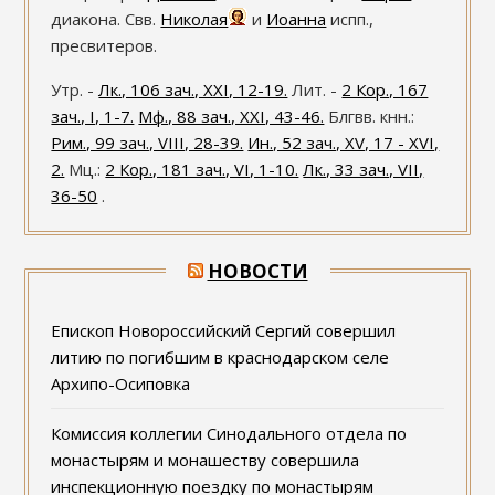
диакона. Свв.
Николая
и
Иоанна
испп.,
пресвитеров.
Утр. -
Лк., 106 зач., XXI, 12-19.
Лит. -
2 Кор., 167
зач., I, 1-7.
Мф., 88 зач., XXI, 43-46.
Блгвв. кнн.:
Рим., 99 зач., VIII, 28-39.
Ин., 52 зач., XV, 17 - XVI,
2.
Мц.:
2 Кор., 181 зач., VI, 1-10.
Лк., 33 зач., VII,
36-50
.
НОВОСТИ
Епископ Новороссийский Сергий совершил
литию по погибшим в краснодарском селе
Архипо-Осиповка
Комиссия коллегии Синодального отдела по
монастырям и монашеству совершила
инспекционную поездку по монастырям