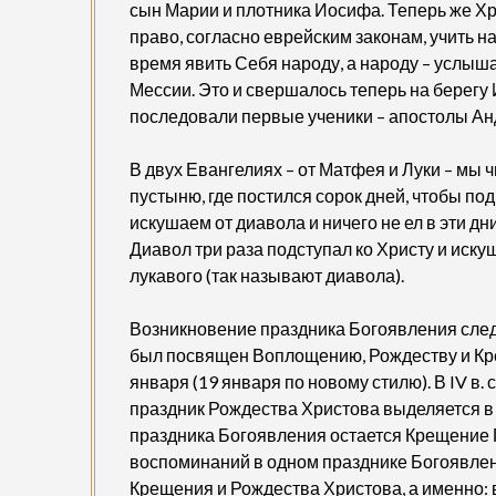
сын Марии и плотника Иосифа. Теперь же Хр
право, согласно еврейским законам, учить н
время явить Себя народу, а народу – услыш
Мессии. Это и свершалось теперь на берегу
последовали первые ученики – апостолы Анд
В двух Евангелиях – от Матфея и Луки – мы 
пустыню, где постился сорок дней, чтобы по
искушаем от диавола и ничего не ел в эти дни
Диавол три раза подступал ко Христу и иску
лукавого (так называют диавола).
Возникновение праздника Богоявления следу
был посвящен Воплощению, Рождеству и Кр
января (19 января по новому стилю). В IV в. 
праздник Рождества Христова выделяется в
праздника Богоявления остается Крещение 
воспоминаний в одном празднике Богоявлени
Крещения и Рождества Христова, а именно: в