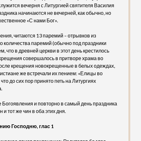
служится вечерня с Литургией святителя Василия
здника начинаются не вечерней, как обычно, но
жественное «С нами Бог».
ния, читаются 13 паремий – отрывков из
го количества паремий (обычно под праздники
м, что в древней церкви в этот день крестилось
крещения совершалось в притворе храма во
 После крещения новокрещенные в белых одеждах,
ристиане же встречали их пением: «Елицы во
 что до сих пор принято петь на Литургиях
.
е Богоявления и повторно в самый день праздника
и тот же чин в оба этих дня.
нию Господню, глас 1