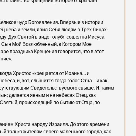
сть таинство Крещения, которое открывает
еликое чудо Богоявления. Впервые в истории
ец неба и земли, явил Себя людям в Трех Лицах:
ду, Дух Святой в виде голубя сошел на Иисуса
сть Сын Мой Возлюбленный, в Котором Мое
паре праздника Крещения говорится, что в этот
ние».
: когда Христос «крещается от Иоанна… и
беса, и, вот, слышится тогда голос Отца… и как
рисутствующим Свидетельствуемого свыше. И, таким
ын; делается явным и на небесах Отец, как
 Святый, происходящий по бытию от Отца, по
нием Христа народу Израиля. До этого времени
ый только жителям своего маленького города, как