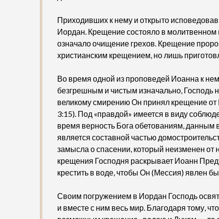
Приходивших к нему и открыто исповедовавш
Иордан. Крещение состояло в молитвенном 
означало очищение грехов. Крещение прор
христианским крещением, но лишь приготов
Во время одной из проповедей Иоанна к нем
безгрешным и чистым изначально, Господь н
великому смирению Он принял крещение от 
3:15). Под «правдой» имеется в виду соблюде
время верность Бога обетованиям, данным 
является составной частью домостроительс
замысла о спасении, который неизменен от 
крещения Господня раскрывает Иоанн Предтеч
крестить в воде, чтобы Он (Мессия) явлен бы
Своим погружением в Иордан Господь освят
и вместе с ним весь мир. Благодаря тому, ч