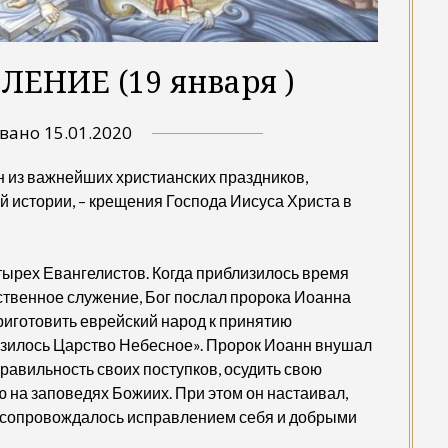
ЕНИЕ (19 января )
овано
15.01.2020
н из важнейших христианских праздников,
й истории, – крещения Господа Иисуса Христа в
тырех Евангелистов. Когда приблизилось время
ственное служение, Бог послал пророка Иоанна
риготовить еврейский народ к принятию
изилось Царство Небесное». Пророк Иоанн внушал
равильность своих поступков, осудить свою
ю на заповедях Божиих. При этом он настаивал,
, сопровождалось исправлением себя и добрыми