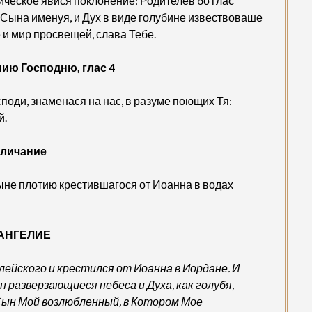
ческое явися поклонение: Родителев бо глас
Сына именуя, и Дух в виде голубине извествоваше
и мир просвещей, слава Тебе.
ию Господню, глас 4
споди, знаменася на нас, в разуме поющих Тя:
й.
личание
ыне плотию крестившагося от Иоанна в водах
АНГЕЛИЕ
лейского и крестился от Иоанна в Иордане. И
н разверзающиеся небеса и Духа, как голубя,
ы Сын Мой возлюбленный, в Котором Мое