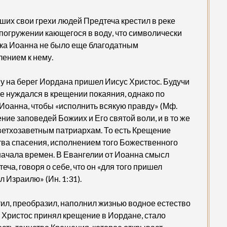
их свои грехи людей Предтеча крестил в реке
погружении кающегося в воду, что символически
ока Иоанна не было еще благодатным
лением к нему.
у на берег Иордана пришел Иисус Христос. Будучи
е нуждался в крещении покаяния, однако по
Иоанна, чтобы «исполнить всякую правду» (Мф.
ние заповедей Божиих и Его святой воли, и в то же
ветхозаветным патриархам. То есть Крещение
тва спасения, исполнением того Божественного
начала времен. В Евангелии от Иоанна смысл
а, говоря о себе, что он «для того пришел
л Израилю» (Ин. 1:31).
ил, преобразил, наполнил жизнью водное естество
то Христос принял крещение в Иордане, стало