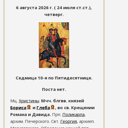
6 августа 2026 г. ( 24 июля ст.ст.),
четверг.
Седмица 10-я по Пятидесятнице.
Поста нет.
Мц.
Христины
.
Мчч. блгвв. князей
Бориса
и
Глеба
, во св. Крещении
Романа и Давида.
Прп.
Поликарпа
,
архим. Печерского. Свт.
Георгия
, архиеп.