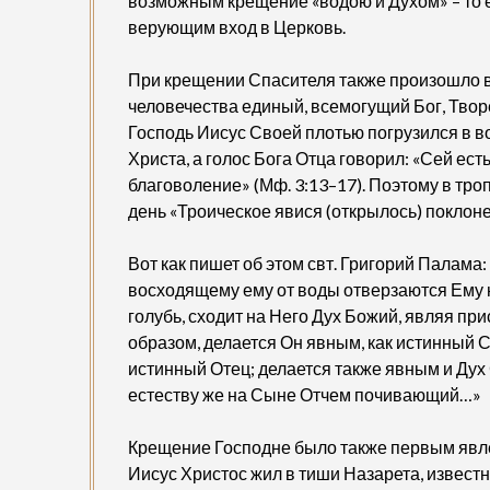
возможным крещение «водою и Духом» – то е
верующим вход в Церковь.
При крещении Спасителя также произошло в
человечества единый, всемогущий Бог, Твор
Господь Иисус Своей плотью погрузился в во
Христа, а голос Бога Отца говорил: «Сей е
благоволение» (Мф. 3:13–17). Поэтому в тро
день «Троическое явися (открылось) поклоне
Вот как пишет об этом свт. Григорий Палама
восходящему ему от воды отверзаются Ему не
голубь, сходит на Него Дух Божий, являя п
образом, делается Он явным, как истинный С
истинный Отец; делается также явным и Дух
естеству же на Сыне Отчем почивающий…»
Крещение Господне было также первым явле
Иисус Христос жил в тиши Назарета, известн