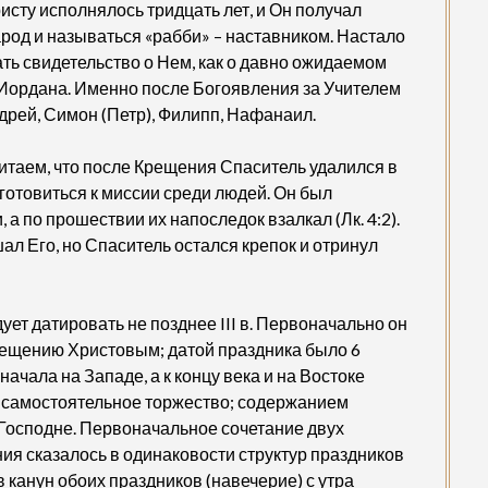
исту исполнялось тридцать лет, и Он получал
арод и называться «рабби» – наставником. Настало
ать свидетельство о Нем, как о давно ожидаемом
 Иордана. Именно после Богоявления за Учителем
рей, Симон (Петр), Филипп, Нафанаил.
читаем, что после Крещения Спаситель удалился в
дготовиться к миссии среди людей. Он был
, а по прошествии их напоследок взалкал (Лк. 4:2).
шал Его, но Спаситель остался крепок и отринул
ет датировать не позднее III в. Первоначально он
ещению Христовым; датой праздника было 6
сначала на Западе, а к концу века и на Востоке
 самостоятельное торжество; содержанием
Господне. Первоначальное сочетание двух
я сказалось в одинаковости структур праздников
 канун обоих праздников (навечерие) с утра