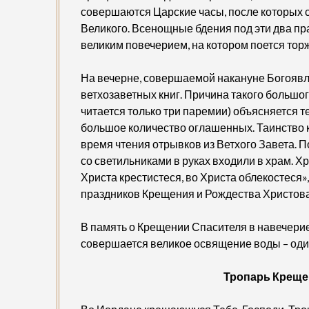
совершаются Царские часы, после которых 
Великого. Всенощные бдения под эти два пра
великим повечерием, на котором поется тор
На вечерне, совершаемой накануне Богоявле
ветхозаветных книг. Причина такого большо
читается только три паремии) объясняется те
большое количество оглашенных. Таинство 
время чтения отрывков из Ветхого Завета.
со светильниками в руках входили в храм. Х
Христа крестистеся, во Христа облекостеся»,
праздников Крещения и Рождества Христова
В память о Крещении Спасителя в навечери
совершается великое освящение воды – один 
Тропарь Креще