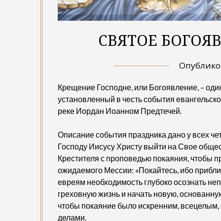
СВЯТОЕ БОГОЯВЛ
Опублик
Крещение Господне, или Богоявление, – оди
установленный в честь события евангельско
реке Иордан Иоанном Предтечей.
Описание события праздника дано у всех че
Господу Иисусу Христу выйти на Свое обще
Крестителя с проповедью покаяния, чтобы п
ожидаемого Мессии: «Покайтесь, ибо прибл
евреям необходимость глубоко осознать неп
греховную жизнь и начать новую, основанну
чтобы покаяние было искренним, всецелым
делами.