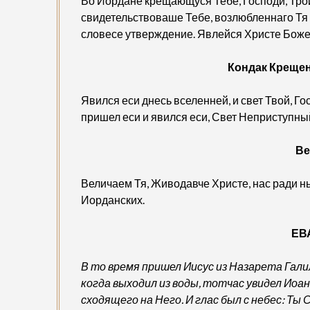
Во Иордане крещающуся Тебе, Господи, Трои
свидетельствоваше Тебе, возлюбленнаго Тя 
словесе утверждение. Явлейся Христе Боже 
Кондак Крещен
Явился еси днесь вселенней, и свет Твой, Го
пришел еси и явился еси, Свет Неприступны
Ве
Величаем Тя, Живодавче Христе, нас ради н
Иорданских.
ЕВ
В то время пришел Иисус из Назарета Гали
когда выходил из воды, тотчас увидел Иоан
сходящего на Него. И глас был с небес: Т