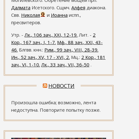
Могилевского. Обретение мощей прп.
Далмата
Исетского. Сщмч.
Алфея
диакона.
Свв.
Николая
и
Иоанна
испп.,
пресвитеров.
Утр. -
Лк., 106 зач., XXI, 12-19.
Лит. -
2
Кор., 167 зач., I, 1-7.
Мф., 88 зач., XXI, 43-
46.
Блгвв. кнн.:
Рим., 99 зач., VIII, 28-39.
Ин., 52 зач., XV, 17 - XVI, 2.
Мц.:
2 Кор., 181
зач., VI, 1-10.
Лк., 33 зач., VII, 36-50
.
НОВОСТИ
Произошла ошибка; возможно, лента
недоступна. Повторите попытку позже.