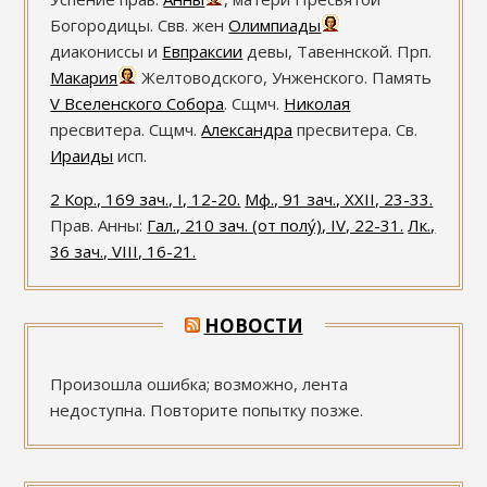
Богородицы. Свв. жен
Олимпиады
диакониссы и
Евпраксии
девы, Тавеннской. Прп.
Макария
Желтоводского, Унженского. Память
V Вселенского Собора
. Сщмч.
Николая
пресвитера. Сщмч.
Александра
пресвитера. Св.
Ираиды
исп.
2 Кор., 169 зач., I, 12-20.
Мф., 91 зач., XXII, 23-33.
Прав. Анны:
Гал., 210 зач. (от полу́), IV, 22-31.
Лк.,
36 зач., VIII, 16-21.
НОВОСТИ
Произошла ошибка; возможно, лента
недоступна. Повторите попытку позже.