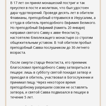
В 17 лет он принял монашеский постриг и так
преуспел в посте и молитвах, что был удостоен
дара чудотворений. Проведя десять лет в обители
Флавианы, преподобный отправился в Иерусалим, а
оттуда в обитель преподобного Евфимия Великого.
Но преподобный Евфимий (память 20 января)
направил святого Савву к авве Феоктисту,
настоятелю близлежащего монастыря со строгим
общежительным уставом. В той обители пробыл
преподобный Савва послушником до 30-летнего
возраста.
После смерти старца Феоктиста, его преемник
благословил преподобного Савву затвориться в
пещере: лишь в субботу святой покидал затвор и
приходил в обитель, участвовал в Богослужении и
принимал пищу. Через некоторое время
преподобному разрешили совсем не оставлять
затвора, и святой Савва подвизался в пещере в
течение 5 лет.