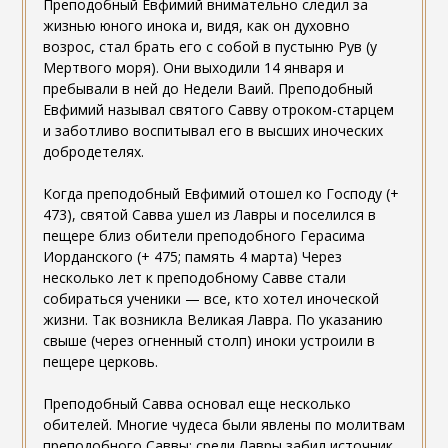
Преподобный Евфимий внимательно следил за
жизнью юного инока и, видя, как он духовно
возрос, стал брать его с собой в пустыню Рув (у
Мертвого моря). Они выходили 14 января и
пребывали в ней до Недели Ваий. Преподобный
Евфимий называл святого Савву отроком-старцем
и заботливо воспитывал его в высших иноческих
добродетелях.
Когда преподобный Евфимий отошел ко Господу (+
473), святой Савва ушел из Лавры и поселился в
пещере близ обители преподобного Герасима
Иорданского (+ 475; память 4 марта) Через
несколько лет к преподобному Савве стали
собираться ученики — все, кто хотел иноческой
жизни. Так возникла Великая Лавра. По указанию
свыше (через огненный столп) иноки устроили в
пещере церковь.
Преподобный Савва основал еще несколько
обителей. Многие чудеса были явлены по молитвам
преподобного Саввы: среди Лавры забил источник,