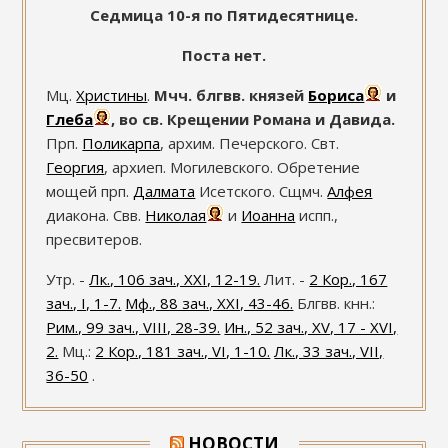
Седмица 10-я по Пятидесятнице.
Поста нет.
Мц.
Христины
.
Мчч. блгвв. князей
Бориса
и
Глеба
, во св. Крещении Романа и Давида.
Прп.
Поликарпа
, архим. Печерского. Свт.
Георгия
, архиеп. Могилевского. Обретение
мощей прп.
Далмата
Исетского. Сщмч.
Алфея
диакона. Свв.
Николая
и
Иоанна
испп.,
пресвитеров.
Утр. -
Лк., 106 зач., XXI, 12-19.
Лит. -
2 Кор., 167
зач., I, 1-7.
Мф., 88 зач., XXI, 43-46.
Блгвв. кнн.:
Рим., 99 зач., VIII, 28-39.
Ин., 52 зач., XV, 17 - XVI,
2.
Мц.:
2 Кор., 181 зач., VI, 1-10.
Лк., 33 зач., VII,
36-50
.
НОВОСТИ