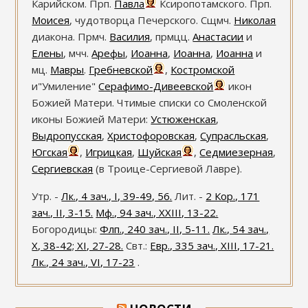
Карийском. Прп.
Павла
Ксиропотамского. Прп.
Моисея
, чудотворца Печерского. Сщмч.
Николая
диакона. Прмч.
Василия
, прмцц.
Анастасии
и
Елены
, мчч.
Арефы
,
Иоанна
,
Иоанна
,
Иоанна
и
мц.
Мавры
.
Гребневской
,
Костромской
и"Умиление"
Серафимо-Дивеевской
икон
Божией Матери. Чтимые списки со Смоленской
иконы Божией Матери:
Устюженская
,
Выдропусская
,
Христофоровская
,
Супрасльская
,
Югская
,
Игрицкая
,
Шуйская
,
Седмиезерная
,
Сергиевская
(в Троице-Сергиевой Лавре).
Утр. -
Лк., 4 зач., I, 39-49, 56.
Лит. -
2 Кор., 171
зач., II, 3-15.
Мф., 94 зач., XXIII, 13-22.
Богородицы:
Флп., 240 зач., II, 5-11.
Лк., 54 зач.,
X, 38-42; XI, 27-28.
Свт.:
Евр., 335 зач., XIII, 17-21.
Лк., 24 зач., VI, 17-23
.