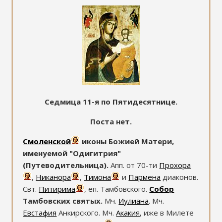
Седмица 11-я по Пятидесятнице.
Поста нет.
Смоленской
иконы Божией Матери,
именуемой "Одигитрия"
(Путеводительница).
Апп. от 70-ти
Прохора
,
Никанора
,
Тимона
и
Пармена
диаконов.
Свт.
Питирима
, еп. Тамбовского.
Собор
Тамбовских святых.
Мч.
Иулиана
. Мч.
Евстафия
Анкирского. Мч.
Акакия
, иже в Милете