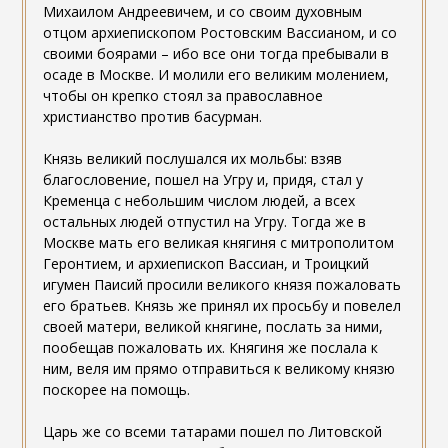
Михаилом Андреевичем, и со своим духовным
отцом архиепископом Ростовским Вассианом, и со
своими боярами – ибо все они тогда пребывали в
осаде в Москве. И молили его великим молением,
чтобы он крепко стоял за православное
христианство против басурман.
Князь великий послушался их мольбы: взяв
благословение, пошел на Угру и, придя, стал у
Кременца с небольшим числом людей, а всех
остальных людей отпустил на Угру. Тогда же в
Москве мать его великая княгиня с митрополитом
Геронтием, и архиепископ Вассиан, и Троицкий
игумен Паисий просили великого князя пожаловать
его братьев. Князь же принял их просьбу и повелел
своей матери, великой княгине, послать за ними,
пообещав пожаловать их. Княгиня же послала к
ним, веля им прямо отправиться к великому князю
поскорее на помощь.
Царь же со всеми татарами пошел по Литовской