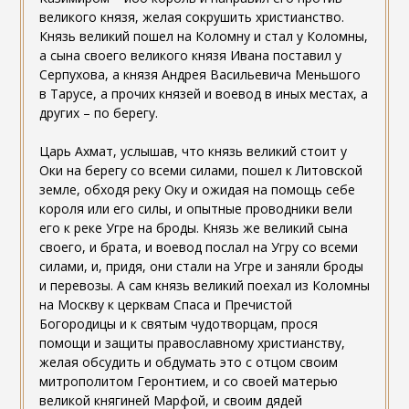
великого князя, желая сокрушить христианство.
Князь великий пошел на Коломну и стал у Коломны,
а сына своего великого князя Ивана поставил у
Серпухова, а князя Андрея Васильевича Меньшого
в Тарусе, а прочих князей и воевод в иных местах, а
других – по берегу.
Царь Ахмат, услышав, что князь великий стоит у
Оки на берегу со всеми силами, пошел к Литовской
земле, обходя реку Оку и ожидая на помощь себе
короля или его силы, и опытные проводники вели
его к реке Угре на броды. Князь же великий сына
своего, и брата, и воевод послал на Угру со всеми
силами, и, придя, они стали на Угре и заняли броды
и перевозы. А сам князь великий поехал из Коломны
на Москву к церквам Спаса и Пречистой
Богородицы и к святым чудотворцам, прося
помощи и защиты православному христианству,
желая обсудить и обдумать это с отцом своим
митрополитом Геронтием, и со своей матерью
великой княгиней Марфой, и своим дядей