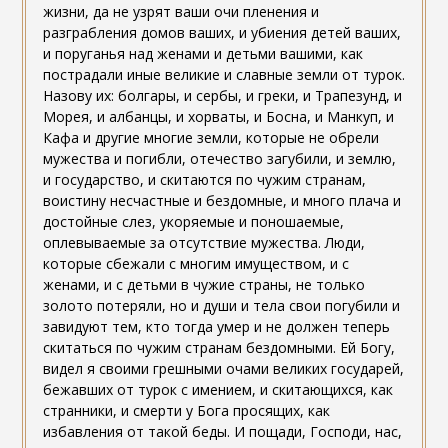
жизни, да не узрят ваши очи пленения и
разграбления домов ваших, и убиения детей ваших,
и поруганья над женами и детьми вашими, как
пострадали иные великие и славные земли от турок.
Назову их: болгары, и сербы, и греки, и Трапезунд, и
Морея, и албанцы, и хорваты, и Босна, и Манкуп, и
Кафа и другие многие земли, которые не обрели
мужества и погибли, отечество загубили, и землю,
и государство, и скитаются по чужим странам,
воистину несчастные и бездомные, и много плача и
достойные слез, укоряемые и поношаемые,
оплевываемые за отсутствие мужества. Люди,
которые сбежали с многим имуществом, и с
женами, и с детьми в чужие страны, не только
золото потеряли, но и души и тела свои погубили и
завидуют тем, кто тогда умер и не должен теперь
скитаться по чужим странам бездомными. Ей Богу,
видел я своими грешными очами великих государей,
бежавших от турок с имением, и скитающихся, как
странники, и смерти у Бога просящих, как
избавления от такой беды. И пощади, Господи, нас,