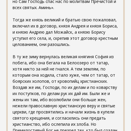
но Сам Господь спас нас по молитвам Пречистой и
всех святых. Аминь».
Тогда же князь великий и братью свою пожаловал,
включил их в договор, князя Андрея и князя Бориса,
и князю Андрею дал Можайск, а князю Борису
уступил его села, и, скрепив этот договор крестным
целованием, они разошлись.
В ту же зиму вернулась великая княгиня София из
побега, ибо она бегала на Белоозеро от татар,
хотя никто за ней не гнался. А тем землям, по
которым она ходила, стало хуже, чем от татар, от
боярских холопов, от кровопийц христианских.
Воздав же им, Господи, по их делам и по коварству
их поступков, по делам рук их дай им. Были же и
жены их там, ибо возлюбили они больше жен,
нежели православную христианскую веру и святые
церкви, где просвятились и начали жизнь в купели
святого крещения, и согласились они предать
христианство, ибо ослепила их злоба. Но
Премилостивый Бог не презрел тех, кто был создан