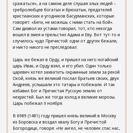
сражаться», а на самом деле слушая злых людей –
сребролюбцев богатых и брюхатых, предателей
христианских и угодников басурманских, которые
говорят: «Беги, не можешь с ними стать на бой».
Сам диавол их устами говорил, тот, кто некогда
вошел в змея и прельстил Адама и Еву. Вот тут-то и
случилось чудо Пречистой: одни от других бежали,
и никто никого не преследовал.
Царь же бежал в Орду, и пришел на него ногайский
царь Ивак, и Орду взял, и его убил. Один только
царевич хотел захватить окраинные земли за рекой
Окой, князь же великий послал братьев своих, двух
Андреев, услышали это татары и побежали. И так
избавил Бог и Пречистая Русскую землю от
нехристей. Был же тогда холод и великие морозы.
Царь побежал II ноября.
В 6989 (1481) году пришел князь великий в Москву
из Боровска и воздал хвалу Богу и Пречистой
Богородице, говоря: «Не ангел, не человек спас нас,