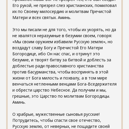
Его рукой, не презрел слез христианских, помиловал
их по Своему милосердию и молитвам Пречистой
Матери и всех святых. Аминь.
Это мы писали не для того, чтобы их укорять, но да
не хвалятся неразумные в безумии своем, говоря:
«Мы своим оружием избавили Русскую землю», но
воздадут славу Богу и Пречистой Его Матери
Богородице, ибо Он нас спас, и отринут это
безумие, и творят битву за битвой и доблесть за
доблестью ради православного христианства
против басурманства, чтобы воспринять в этой
жизни от Бога милость и похвалу, а в том мире
венчаться нетленными венцами Бога-Вседержителя
и обрести царство Небесное. Да получим и мы,
грешные, это Царство по молитвам Богородицы.
Аминь.
О храбрые, мужественные сыновья русские!
Потрудитесь, чтобы спасти свое отечество,
Русскую землю, от неверных, не пощадите своей