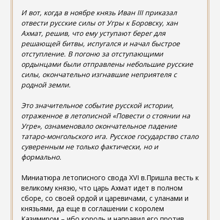
И вот, когда в ноябре князь Иван III приказал
отвести русские силы от Угры к Боровску, хан
Ахмат, решив, что ему уступают берег для
решающей битвы, испугался и начал быстрое
отступление. В погоню за отступающими
ордынцами были отправлены небольшие русские
силы, окончательно изгнавшие неприятеля с
родной земли.
Это значительное событие русской истории,
отраженное в летописной «Повести о стоянии на
Угре», ознаменовало окончательное падение
татаро-монгольского ига. Русское государство стало
суверенным не только фактически, но и
формально.
Миниатюра летописного свода XVI в.Пришла весть к
великому князю, что царь Ахмат идет в полном
сборе, со своей ордой и царевичами, с уланами и
князьями, да еще в соглашении с королем
Казимиром – ибо король и направил его против