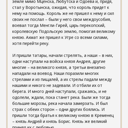
земле мимо Мценска, Любутска и Одоева и, придя,
стал у Воротынска, ожидая, что король придет к
нему на помощь. Король же не пришел к нему и сил
своих не послал – были у него свои междоусобия,
воевал тогда Менгли-Гирей, царь перекопский,
королевскую Подольскую землю, помогая великому
князю. Ахмат же пришел к Угре со всеми силами,
хотя перейти реку.
И пришли татары, начали стрелять, а наши – в них,
одни наступали на войска князя Андрея, другие
многие – на великого князя, а третьи внезапно
нападали на воевод. Наши поразили многих
стрелами и из пищалей, а их стрелы падали между
нашими и никого не задевали. И отбили их от
берега. И много дней наступали, сражаясь, и не
одолели, ждали, пока станет река. Были же тогда
большие морозы, река начала замерзать. И был
страх с обеих сторон – одни других боялись. И
пришли тогда братья к великому князю в Кременец
– князь Андрей и князь Борис. Князь же великий
принял их с любовью.