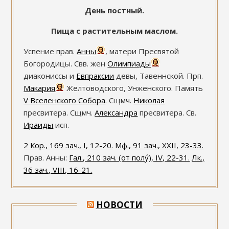
День постный.
Пища с растительным маслом.
Успение прав.
Анны
, матери Пресвятой
Богородицы. Свв. жен
Олимпиады
диакониссы и
Евпраксии
девы, Тавеннской. Прп.
Макария
Желтоводского, Унженского. Память
V Вселенского Собора
. Сщмч.
Николая
пресвитера. Сщмч.
Александра
пресвитера. Св.
Ираиды
исп.
2 Кор., 169 зач., I, 12-20.
Мф., 91 зач., XXII, 23-33.
Прав. Анны:
Гал., 210 зач. (от полу́), IV, 22-31.
Лк.,
36 зач., VIII, 16-21.
НОВОСТИ