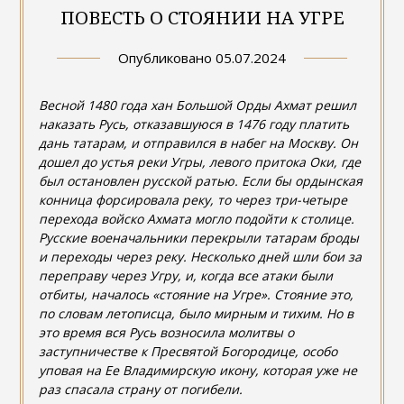
ПОВЕСТЬ О СТОЯНИИ НА УГРЕ
Опубликовано
05.07.2024
Весной 1480 года хан Большой Орды Ахмат решил
наказать Русь, отказавшуюся в 1476 году платить
дань татарам, и отправился в набег на Москву. Он
дошел до устья реки Угры, левого притока Оки, где
был остановлен русской ратью. Если бы ордынская
конница форсировала реку, то через три-четыре
перехода войско Ахмата могло подойти к столице.
Русские военачальники перекрыли татарам броды
и переходы через реку. Несколько дней шли бои за
переправу через Угру, и, когда все атаки были
отбиты, началось «стояние на Угре». Стояние это,
по словам летописца, было мирным и тихим. Но в
это время вся Русь возносила молитвы о
заступничестве к Пресвятой Богородице, особо
уповая на Ее Владимирскую икону, которая уже не
раз спасала страну от погибели.