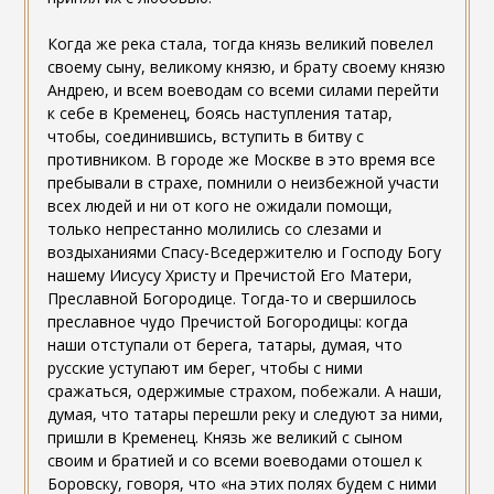
Когда же река стала, тогда князь великий повелел
своему сыну, великому князю, и брату своему князю
Андрею, и всем воеводам со всеми силами перейти
к себе в Кременец, боясь наступления татар,
чтобы, соединившись, вступить в битву с
противником. В городе же Москве в это время все
пребывали в страхе, помнили о неизбежной участи
всех людей и ни от кого не ожидали помощи,
только непрестанно молились со слезами и
воздыханиями Спасу-Вседержителю и Господу Богу
нашему Иисусу Христу и Пречистой Его Матери,
Преславной Богородице. Тогда-то и свершилось
преславное чудо Пречистой Богородицы: когда
наши отступали от берега, татары, думая, что
русские уступают им берег, чтобы с ними
сражаться, одержимые страхом, побежали. А наши,
думая, что татары перешли реку и следуют за ними,
пришли в Кременец. Князь же великий с сыном
своим и братией и со всеми воеводами отошел к
Боровску, говоря, что «на этих полях будем с ними