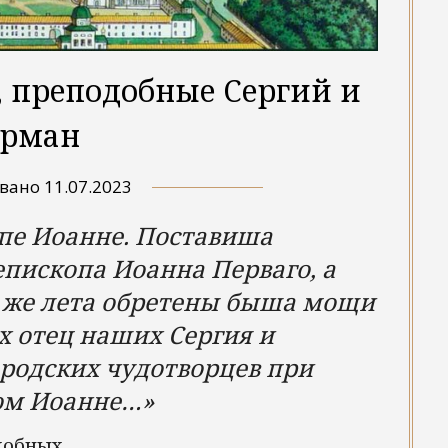
, преподобные Сергий и
ерман
овано
11.07.2023
опе Иоанне. Поставиша
пископа Иоанна Перваго, а
о же лета обретены быша мощи
 отец наших Сергия и
родских чудотворцев при
ом Иоанне…»
добных.