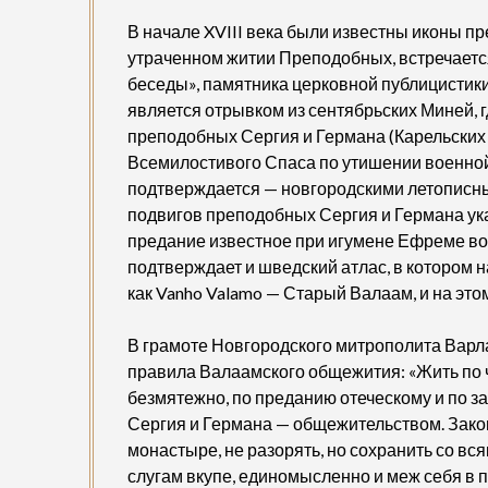
В начале XVIII века были известны иконы п
утраченном житии Преподобных, встречаетс
беседы», памятника церковной публицистики
является отрывком из сентябрьских Миней, 
преподобных Сергия и Германа (Карельских
Всемилостивого Спаса по утишении военной о
подтверждается — новгородскими летописн
подвигов преподобных Сергия и Германа ука
предание известное при игумене Ефреме во 
подтверждает и шведский атлас, в котором 
как Vanho Valamo — Старый Валаам, и на этом
В грамоте Новгородского митрополита Варла
правила Валаамского общежития: «Жить по 
безмятежно, по преданию отеческому и по 
Сергия и Германа — общежительством. Зако
монастыре, не разорять, но сохранить со вс
слугам вкупе, единомысленно и меж себя в 