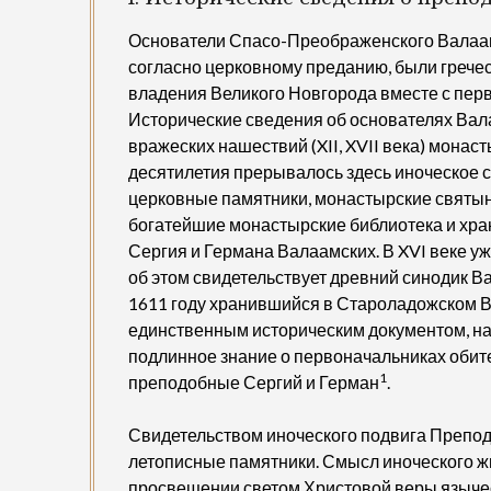
Основатели Спасо-Преображенского Валаам
согласно церковному преданию, были грече
владения Великого Новгорода вместе с пе
Исторические сведения об основателях Вал
вражеских нашествий (XII, XVII века) монас
десятилетия прерывалось здесь иноческое 
церковные памятники, монастырские святын
богатейшие монастырские библиотека и хра
Сергия и Германа Валаамских. В XVI веке у
об этом свидетельствует древний синодик В
1611 году хранившийся в Староладожском В
единственным историческим документом, на
подлинное знание о первоначальниках обите
1
преподобные Сергий и Герман
.
Свидетельством иноческого подвига Препод
летописные памятники. Смысл иноческого ж
просвещении светом Христовой веры язычес