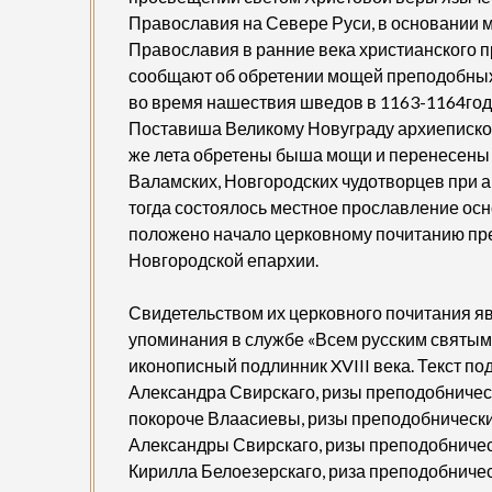
Православия на Севере Руси, в основании 
Православия в ранние века христианского 
сообщают об обретении мощей преподобных 
во время нашествия шведов в 1163-1164го
Поставиша Великому Новуграду архиепископ
же лета обретены быша мощи и перенесены
Валамских, Новгородских чудотворцев при
тогда состоялось местное прославление ос
положено начало церковному почитанию пре
Новгородской епархии.
Свидетельством их церковного почитания яв
упоминания в службе «Всем русским святым»,
иконописный подлинник XVIII века. Текст по
Александра Свирскаго, ризы преподобническ
покороче Влаасиевы, ризы преподобнически
Александры Свирскаго, ризы преподобнически
Кирилла Белоезерскаго, риза преподобничес