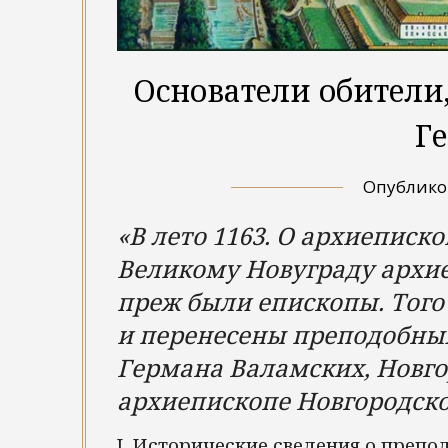
Основатели обители
Г
Опублик
«В лето 1163. О архиеписк
Великому Новуграду архие
преж были епископы. Тог
и перенесены преподобных
Германа Валамских, Новго
архиепископе Новгородск
I. Исторические сведения о препо