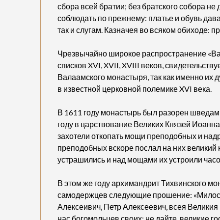
сбора всей братии; без братского собора не
соблюдать по прежнему: платье и обувь дава
так и слугам. Казначея во всяком обиходе: п
Чрезвычайно широкое распространение «Ва
списков XVI, XVII, XVIII веков, свидетельст
Валаамского монастыря, так как именно их
в известной церковной полемике XVI века.
В 1611 году монастырь был разорен шведами
году в царствование Великих Князей Иоанн
захотели откопать мощи преподобных и надр
преподобных вскоре послал на них великий 
устрашились и над мощами их устроили час
В этом же году архимандрит Тихвинского м
самодержцев следующие прошение: «Милост
Алексеивич, Петр Алексеевич, всея Велики
нас богомольцев своих; не дайте, великие г