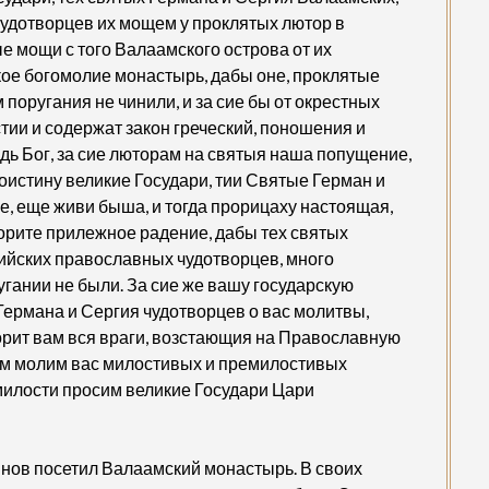
чудотворцев их мощем у проклятых лютор в
ые мощи с того Валаамского острова от их
кое богомолие монастырь, дабы оне, проклятые
поругания не чинили, и за сие бы от окрестных
стии и содержат закон греческий, поношения и
дь Бог, за сие люторам на святыя наша попущение,
Воистину великие Государи, тии Святые Герман и
, еще живи быша, и тогда прорицаху настоящая,
ворите прилежное радение, дабы тех святых
ийских православных чудотворцев, много
угании не были. За сие же вашу государскую
Германа и Сергия чудотворцев о вас молитвы,
орит вам вся враги, возстающия на Православную
сем молим вас милостивых и премилостивых
милости просим великие Государи Цари
инов посетил Валаамский монастырь. В своих