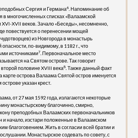
6
реподобных Сергия и Германа
. Напоминание об
я в многочисленных списках «Валаамской
 XVI-XVII веков. Зачало «Беседы», несомненно,
где повествуется о перенесении мощей
 чудотворцев) из Новгорода в монастырь
пасности, по-видимому, в 1182 г., что
7
ыми источниками
. Первоначальное место
зывается на Святом острове. Так говорит
8
второй половине XVIII века
. Также данный факт
на карте острова Валаама Святой остров именуется
 острове указан крест.
ама, от 27 мая 1592 года, излагаются некоторые
чину монастырскому благочинно, смирно,
закону преподобных Валаамских первоначальников
н и начало, изстари положенные в Валаамском
яким благоговением. Жить в согласии всей братии и
послушании. Монастырское содевать по совету, с