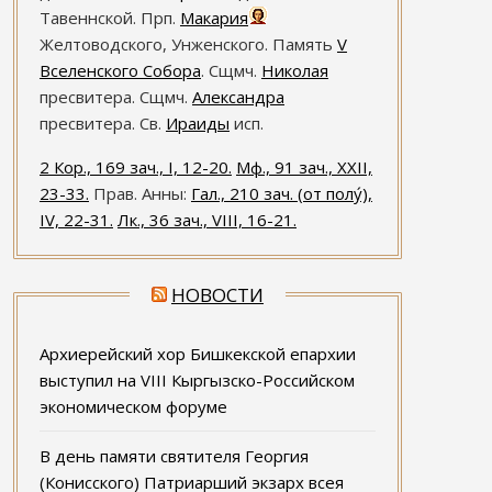
Тавеннской. Прп.
Макария
Желтоводского, Унженского. Память
V
Вселенского Собора
. Сщмч.
Николая
пресвитера. Сщмч.
Александра
пресвитера. Св.
Ираиды
исп.
2 Кор., 169 зач., I, 12-20.
Мф., 91 зач., XXII,
23-33.
Прав. Анны:
Гал., 210 зач. (от полу́),
IV, 22-31.
Лк., 36 зач., VIII, 16-21.
НОВОСТИ
Архиерейский хор Бишкекской епархии
выступил на VIII Кыргызско-Российском
экономическом форуме
В день памяти святителя Георгия
(Конисского) Патриарший экзарх всея