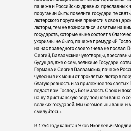
паче же и Российских древних, преславных 
поругании быть: повелите, государи, те свят
лютерского поругания пренести в свое царс
люторы, тем не возносилися и святым нашим 
государств, которые ныне состоят в благоче
укоризны не было; паче же премудрый Госпо
на нас праведного своего гнева не послал. 
Сергий, Валаамские чудотворцы, преславные
будущая, яже о сем, великиие Государи, сот
Германа и Сергия Валаамских, паче же Росс
чудесныя их мощи от проклятых лютор в пор
благую ревность и за прилежное тех святых 
подаст вам Господь Бог милость Свою и пок
нашу Христианскую веру под ноги ваша, о 
великих государей. Мы богомольцы ваши, и 
смилуйтесь».
В 1764 году капитан Яков Яковлевич Мордв