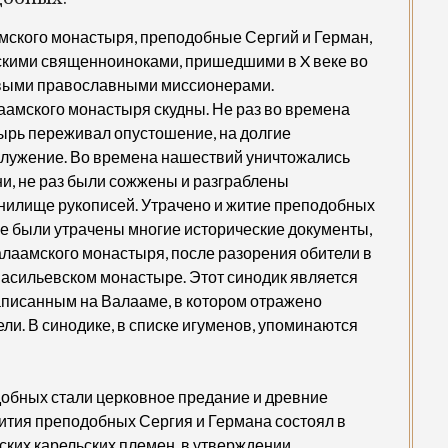
ского монастыря, преподобные Сергий и Герман,
скими священноиноками, пришедшими в X веке во
рвыми православными миссионерами.
аамского монастыря скудны. Не раз во времена
тырь переживал опустошение, на долгие
служение. Во времена нашествий уничтожались
и, не раз были сожжены и разграблены
нилище рукописей. Утрачено и житие преподобных
же были утрачены многие исторические документы,
алаамского монастыря, после разорения обители в
асильевском монастыре. Этот синодик является
писанным на Валааме, в котором отражено
ли. В синодике, в списке игуменов, упоминаются
обных стали церковное предание и древние
ития преподобных Сергия и Германа состоял в
ких карельских племен, в утверждении