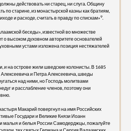
 должны действовать ни старец, ни слуга. Общину
ть по старине, из монастырской казны как братиям,
9
риходе и расходе, считать в правду по спискам»
.
лаамской беседы», известной во множестве
вует о высоком духовном авторитете основателей
 духовными устами изложена позиция нестяжателей
, и на острове жили шведские колонисты. В 1685
а Алексеевича и Петра Алексеевича, шведы
угаться над ними, но Господь молитвами
недуг и расслабление членов, поэтому они
овню.
онастыря Макарий повергнул на имя Российских
ивые Государи и Великие Князи Иоанн
я и малыя и белыя России Самодерджцы, пожалуйте
осудари, тех святых Германа и Сергия Валаамских,