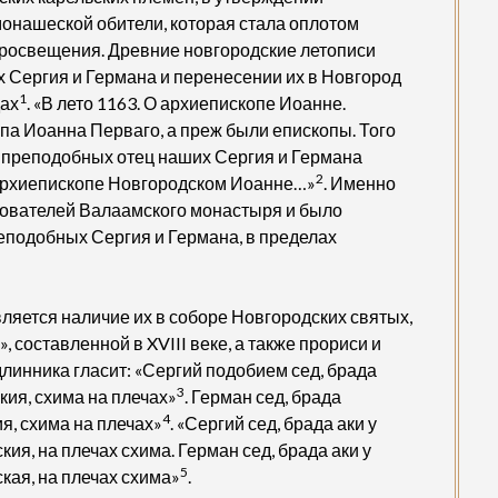
монашеской обители, которая стала оплотом
просвещения. Древние новгородские летописи
Сергия и Германа и перенесении их в Новгород
1
дах
. «В лето 1163. О архиепископе Иоанне.
а Иоанна Перваго, а преж были епископы. Того
 преподобных отец наших Сергия и Германа
2
 архиепископе Новгородском Иоанне…»
. Именно
нователей Валаамского монастыря и было
подобных Сергия и Германа, в пределах
ляется наличие их в соборе Новгородских святых,
 составленной в XVIII веке, а также прориси и
длинника гласит: «Сергий подобием сед, брада
3
ия, схима на плечах»
. Герман сед, брада
4
я, схима на плечах»
. «Сергий сед, брада аки у
я, на плечах схима. Герман сед, брада аки у
5
кая, на плечах схима»
.