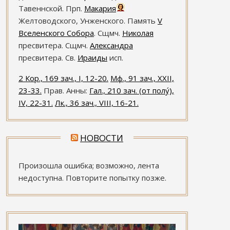
Тавеннской. Прп.
Макария
Желтоводского, Унженского. Память
V
Вселенского Собора
. Сщмч.
Николая
пресвитера. Сщмч.
Александра
пресвитера. Св.
Ираиды
исп.
2 Кор., 169 зач., I, 12-20.
Мф., 91 зач., XXII,
23-33.
Прав. Анны:
Гал., 210 зач. (от полу́),
IV, 22-31.
Лк., 36 зач., VIII, 16-21.
НОВОСТИ
Произошла ошибка; возможно, лента
недоступна. Повторите попытку позже.