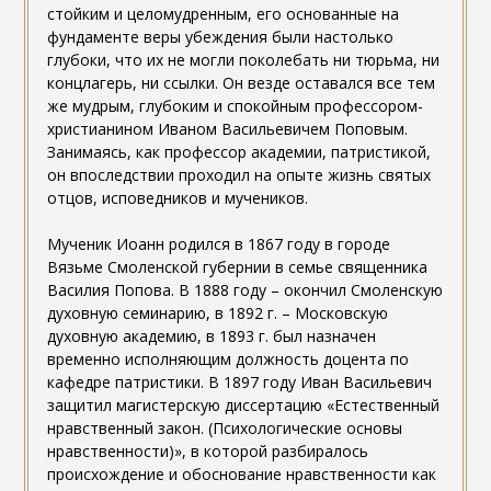
стойким и целомудренным, его основанные на
фундаменте веры убеждения были настолько
глубоки, что их не могли поколебать ни тюрьма, ни
концлагерь, ни ссылки. Он везде оставался все тем
же мудрым, глубоким и спокойным профессором-
христианином Иваном Васильевичем Поповым.
Занимаясь, как профессор академии, патристикой,
он впоследствии проходил на опыте жизнь святых
отцов, исповедников и мучеников.
Мученик Иоанн родился в 1867 году в городе
Вязьме Смоленской губернии в семье священника
Василия Попова. В 1888 году – окончил Смоленскую
духовную семинарию, в 1892 г. – Московскую
духовную академию, в 1893 г. был назначен
временно исполняющим должность доцента по
кафедре патристики. В 1897 году Иван Васильевич
защитил магистерскую диссертацию «Естественный
нравственный закон. (Психологические основы
нравственности)», в которой разбиралось
происхождение и обоснование нравственности как