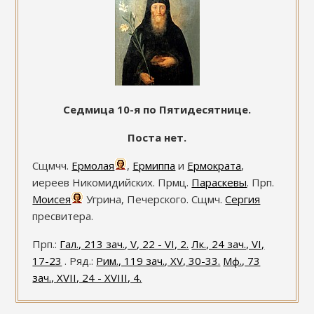
Седмица 10-я по Пятидесятнице.
Поста нет.
Сщмчч.
Ермолая
,
Ермиппа
и
Ермократа
,
иереев Никомидийских. Прмц.
Параскевы
. Прп.
Моисея
Угрина, Печерского. Сщмч.
Сергия
пресвитера.
Прп.:
Гал., 213 зач., V, 22 - VI, 2.
Лк., 24 зач., VI,
17-23
. Ряд.:
Рим., 119 зач., XV, 30-33.
Мф., 73
зач., XVII, 24 - XVIII, 4.