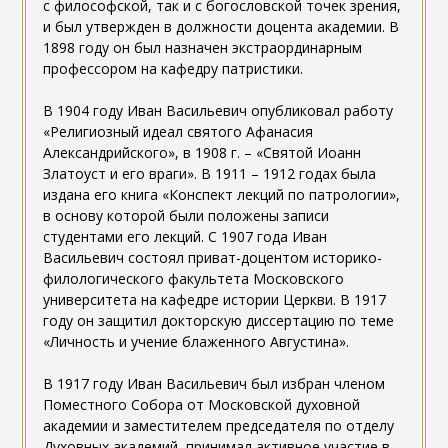
с философской, так и с богословской точек зрения,
и был утвержден в должности доцента академии. В
1898 году он был назначен экстраординарным
профессором на кафедру патристики.
В 1904 году Иван Васильевич опубликовал работу
«Религиозный идеал святого Афанасия
Александрийского», в 1908 г. – «Святой Иоанн
Златоуст и его враги». В 1911 – 1912 годах была
издана его книга «Конспект лекций по патрологии»,
в основу которой были положены записи
студентами его лекций. C 1907 года Иван
Васильевич состоял приват-доцентом историко-
филологического факультета Московского
университета на кафедре истории Церкви. В 1917
году он защитил докторскую диссертацию по теме
«Личность и учение блаженного Августина».
В 1917 году Иван Васильевич был избран членом
Поместного Собора от Московской духовной
академии и заместителем председателя по отделу
Духовных академий, принимал активное участие в