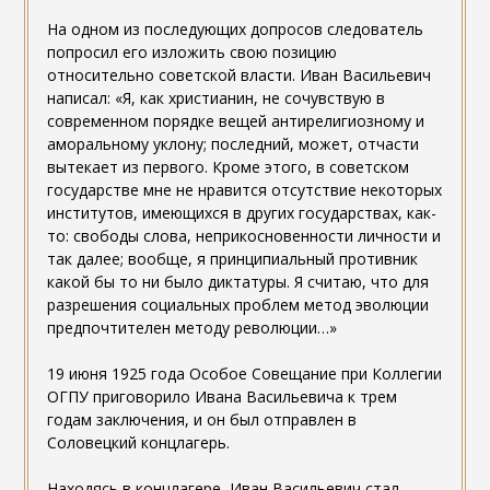
На одном из последующих допросов следователь
попросил его изложить свою позицию
относительно советской власти. Иван Васильевич
написал: «Я, как христианин, не сочувствую в
современном порядке вещей антирелигиозному и
аморальному уклону; последний, может, отчасти
вытекает из первого. Кроме этого, в советском
государстве мне не нравится отсутствие некоторых
институтов, имеющихся в других государствах, как-
то: свободы слова, неприкосновенности личности и
так далее; вообще, я принципиальный противник
какой бы то ни было диктатуры. Я считаю, что для
разрешения социальных проблем метод эволюции
предпочтителен методу революции…»
19 июня 1925 года Особое Совещание при Коллегии
ОГПУ приговорило Ивана Васильевича к трем
годам заключения, и он был отправлен в
Соловецкий концлагерь.
Находясь в концлагере, Иван Васильевич стал