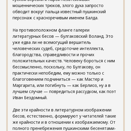
мошеннических трюков, злого духа запросто
обводит вокруг пальца известный пушкинский
персонаж с красноречивым именем Балда.
На противоположном фланге галереи
литературных бесов — булгаковский Воланд. Это
уже едва ли не всемогущий вершитель
человеческих судеб, средоточие интеллекта,
благородства, справедливости и прочих
положительных качеств. Человеку бороться с ним
бессмысленно, поскольку, по Булгакову, он
практически непобедим, ему можно только с
благоговением подчиниться — как Мастер и
Маргарита, или погибнуть — как Берлиоз, ну а в
лучшем случае — повредиться рассудком, как поэт
Иван Бездомный.
Две эти крайности в литературном изображении
бесов, естественно, формируют у читателей такие
же крайности и в отношении к изображаемому. От
полного пренебрежения пушкинскими бесенятами-