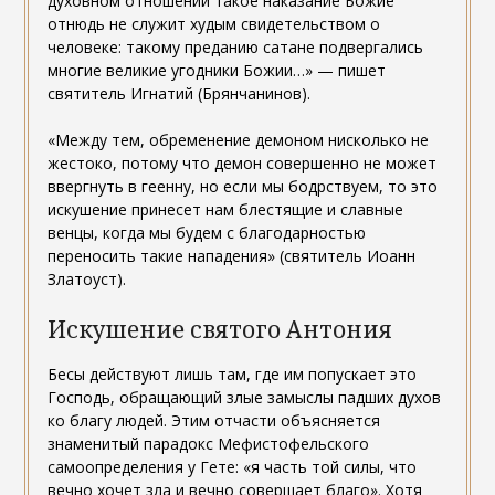
духовном отношении такое наказание Божие
отнюдь не служит худым свидетельством о
человеке: такому преданию сатане подвергались
многие великие угодники Божии…» — пишет
святитель Игнатий (Брянчанинов).
«Между тем, обременение демоном нисколько не
жестоко, потому что демон совершенно не может
ввергнуть в геенну, но если мы бодрствуем, то это
искушение принесет нам блестящие и славные
венцы, когда мы будем с благодарностью
переносить такие нападения» (святитель Иоанн
Златоуст).
Искушение святого Антония
Бесы действуют лишь там, где им попускает это
Господь, обращающий злые замыслы падших духов
ко благу людей. Этим отчасти объясняется
знаменитый парадокс Мефистофельского
самоопределения у Гете: «я часть той силы, что
вечно хочет зла и вечно совершает благо». Хотя