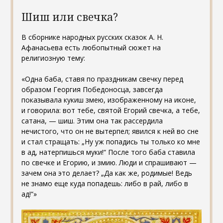
Шиш или свечка?
В сборнике народных русских сказок А. Н.
Афанасьева есть любопытный сюжет на
религиозную тему:
«Одна баба, ставя по праздникам свечку перед
образом Георгия Победоносца, завсегда
показывала кукиш змею, изображенному на иконе,
и говорила: вот тебе, святой Егорий свечка, а тебе,
сатана, — шиш. Этим она так рассердила
нечистого, что он не вытерпел; явился к ней во сне
и стал стращать: „Ну уж попадись ты только ко мне
в ад, натерпишься муки!“ После того баба ставила
по свечке и Егорию, и змию. Люди и спрашивают —
зачем она это делает? „Да как же, родимые! Ведь
не знамо еще куда попадешь: либо в рай, либо в
ад!“»