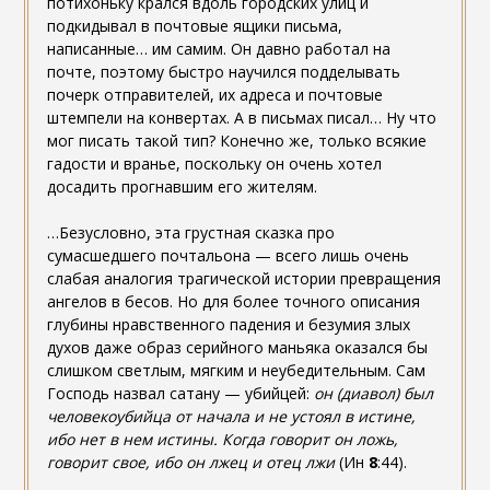
потихоньку крался вдоль городских улиц и
подкидывал в почтовые ящики письма,
написанные… им самим. Он давно работал на
почте, поэтому быстро научился подделывать
почерк отправителей, их адреса и почтовые
штемпели на конвертах. А в письмах писал… Ну что
мог писать такой тип? Конечно же, только всякие
гадости и вранье, поскольку он очень хотел
досадить прогнавшим его жителям.
…Безусловно, эта грустная сказка про
сумасшедшего почтальона — всего лишь очень
слабая аналогия трагической истории превращения
ангелов в бесов. Но для более точного описания
глубины нравственного падения и безумия злых
духов даже образ серийного маньяка оказался бы
слишком светлым, мягким и неубедительным. Сам
Господь назвал сатану — убийцей:
он (диавол) был
человекоубийца от начала и не устоял в истине,
ибо нет в нем истины. Когда говорит он ложь,
говорит свое, ибо он лжец и отец лжи
(Ин
8
:44).