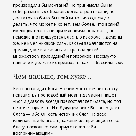
производили бы мечтаний, не принимали бы на
себя различных образов, когда строят козни; но
достаточно было бы прийти только одному и
делать, что может и хочет, тем более, что всякий
имеющий власть не привидениями поражает, но
немедленно пользуется властью как хочет. Демоны
же, не имея никакой силы, как бы забавляются на
зрелище, меняя личины и стращая детей
множеством привидений и призраков. Посему-то
наипаче и должно их презирать, как — бессильных».
Чем дальше, тем хуже…
Бесы ненавидят Бога. Но чем Бог отвечает на эту
ненависть? Преподобный Иоанн Дамаскин пишет:
«Бог и диаволу всегда предоставляет блага, но тот
не хочет принять. И в будущем веке Бог всем дает
блага — ибо Он есть источник благ, на всех
изливающий благость, каждый же причащается ко
благу, насколько сам приуготовил себя
воспринимающим».