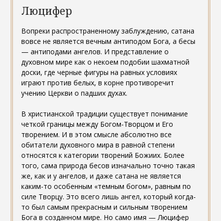
Люцифер
Вопреки распространенному заблуждению, сатана
вовсе не является вечным антиподом Бога, а бесы
— антиподами ангелов. И представление о
духовном мире как о некоем подобии шахматной
доски, где черные фигуры на равных условиях
играют против белых, в корне противоречит
учению Церкви о падших духах.
В христианской традиции существует понимание
четкой границы между Богом-Творцом и Его
творением. И в этом смысле абсолютно все
обитатели духовного мира в равной степени
относятся к категории творений Божиих. Более
того, сама природа бесов изначально точно такая
же, как и у ангелов, и даже сатана не является
каким-то особенным «темным богом», равным по
силе Творцу. Это всего лишь ангел, который когда-
то был самым прекрасным и сильным творением
Бога в созданном мире. Но само имя — Люцифер