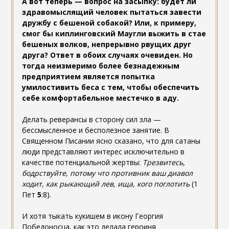
А вот теперь — вопрос на засыпку: будет ли
здравомыслящий человек пытаться завести
дружбу с бешеной собакой? Или, к примеру,
смог бы киплинговский Маугли выжить в стае
бешеных волков, непрерывно рвущих друг
друга? Ответ в обоих случаях очевиден. Но
тогда неизмеримо более безнадежным
предприятием является попытка
умилостивить беса с тем, чтобы обеспечить
себе комфортабельное местечко в аду.
Делать реверансы в сторону сил зла —
бессмысленное и бесполезное занятие. В
Священном Писании ясно сказано, что для сатаны
люди представляют интерес исключительно в
качестве потенциальной жертвы:
Трезвитесь,
бодрствуйте, потому что противник ваш диавол
ходит, как рыкающий лев, ища, кого поглотить
(1
Пет
5
:8).
И хотя тыкать кукишем в икону Георгия
Победоносца, как это делала героиня