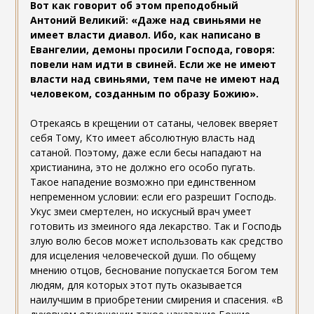
Вот как говорит об этом преподобный
Антоний Великий:
«Даже над свиньями не
имеет власти диавол. Ибо, как написано в
Евангелии, демоны просили Господа, говоря:
повели нам идти в свиней. Если же не имеют
власти над свиньями, тем паче не имеют над
человеком, созданным по образу Божию».
Отрекаясь в крещении от сатаны, человек вверяет
себя Тому, Кто имеет абсолютную власть над
сатаной. Поэтому, даже если бесы нападают на
христианина, это не должно его особо пугать.
Такое нападение возможно при единственном
непременном условии: если его разрешит Господь.
Укус змеи смертелен, но искусный врач умеет
готовить из змеиного яда лекарство. Так и Господь
злую волю бесов может использовать как средство
для исцеления человеческой души. По общему
мнению отцов, беснование попускается Богом тем
людям, для которых этот путь оказывается
наилучшим в приобретении смирения и спасения. «В