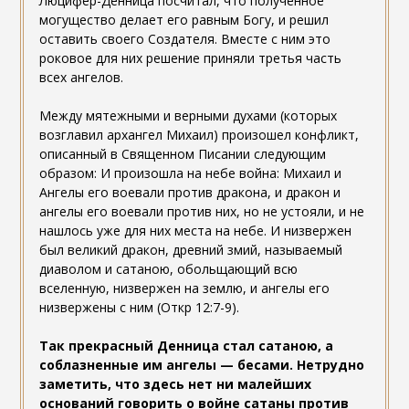
Люцифер-Денница посчитал, что полученное
могущество делает его равным Богу, и решил
оставить своего Создателя. Вместе с ним это
роковое для них решение приняли третья часть
всех ангелов.
Между мятежными и верными духами (которых
возглавил архангел Михаил) произошел конфликт,
описанный в Священном Писании следующим
образом: И произошла на небе война: Михаил и
Ангелы его воевали против дракона, и дракон и
ангелы его воевали против них, но не устояли, и не
нашлось уже для них места на небе. И низвержен
был великий дракон, древний змий, называемый
диаволом и сатаною, обольщающий всю
вселенную, низвержен на землю, и ангелы его
низвержены с ним (Откр 12:7-9).
Так прекрасный Денница стал сатаною, а
соблазненные им ангелы — бесами. Нетрудно
заметить, что здесь нет ни малейших
оснований говорить о войне сатаны против