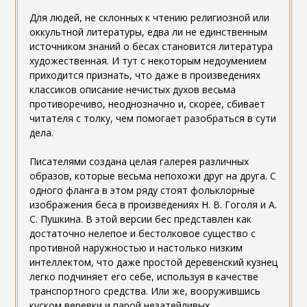
Для людей, не склонных к чтению религиозной или
оккультной литературы, едва ли не единственным
источником знаний о бесах становится литература
художественная. И тут с некоторым недоумением
приходится признать, что даже в произведениях
классиков описание нечистых духов весьма
противоречиво, неоднозначно и, скорее, сбивает
читателя с толку, чем помогает разобраться в сути
дела.
Писателями создана целая галерея различных
образов, которые весьма непохожи друг на друга. С
одного фланга в этом ряду стоят фольклорные
изображения беса в произведениях Н. В. Гоголя и А.
С. Пушкина. В этой версии бес представлен как
достаточно нелепое и бестолковое существо с
противной наружностью и настолько низким
интеллектом, что даже простой деревенский кузнец
легко подчиняет его себе, используя в качестве
транспортного средства. Или же, вооружившись
куском веревки и парой незатейливых