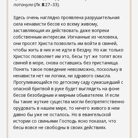
потонуло
(Лк
8
:27–33).
Здесь очень наглядно проявлена разрушительная
сила ненависти бесов ко всему живому,
заставляющая их действовать даже вопреки
собственным интересам. Изгнанные из человека,
они просят Христа позволить им войти в свиней,
чтобы жить в них и не идти в бездну. Но как только
Христос позволяет им это, бесы тут же топят всех
свиней в море, снова оставшись без пристанища.
Понять такое поведение невозможно, поскольку в
ненависти нет ни логики, ни здравого смысла.
Прогуливающийся по детскому саду сумасшедший с
опасной бритвой в руке будет выглядеть на фоне
бесов безобидным и мирным обывателем. И если
бы такие жуткие существа могли беспрепятственно
орудовать в нашем мире, то ничего живого в нем
давно бы уже не осталось. Но в евангельской
истории со свиньями Господь ясно показал, что
бесы вовсе не свободны в своих действиях.