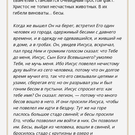
Евангелии становится очевидным простой факт:
Христос не топил несчастных животных. В их
гибели виноваты… бесы.
Когда же вышел Он на берег, встретил Его один
человек из города, одержимый бесами с давнего
времени, и в одежду не одевавшийся, и живший не
в доме, а в гробах. Он, увидев Иисуса, вскричал,
пал пред Ним и громким голосом сказал: что Тебе
до меня, Иисус, Сын Бога Всевышнего? умоляю
Тебя, не мучь меня. Ибо Иисус повелел нечистому
духу выйти из сего человека, потому что он долгое
время мучил его, так что его связывали цепями и
узами, сберегая его; но он разрывал узы и был
гоним бесом в пустыни. Иисус спросил его: как
тебе имя? Он сказал: легион, — потому что много
бесов вошло в него. И они просили Иисуса, чтобы
не повелел им идти в бездну. Тут же на горе
паслось большое стадо свиней; и бесы просили
Его, чтобы позволил им войти в них. Он позволил
им. Бесы, выйдя из человека, вошли в свиней, и
бросилось стадо с крутизны в озеро и