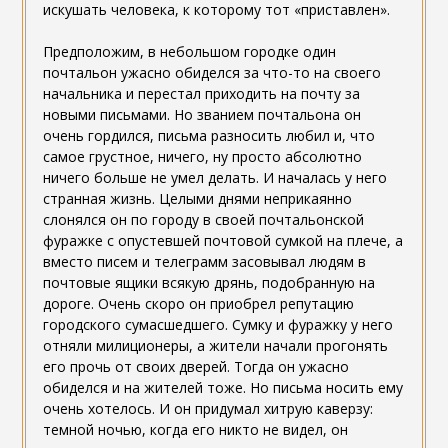
искушать человека, к которому тот «приставлен».
Предположим, в небольшом городке один
почтальон ужасно обиделся за что-то на своего
начальника и перестал приходить на почту за
новыми письмами. Но званием почтальона он
очень гордился, письма разносить любил и, что
самое грустное, ничего, ну просто абсолютно
ничего больше не умел делать. И началась у него
странная жизнь. Целыми днями неприкаянно
слонялся он по городу в своей почтальонской
фуражке с опустевшей почтовой сумкой на плече, а
вместо писем и телеграмм засовывал людям в
почтовые ящики всякую дрянь, подобранную на
дороге. Очень скоро он приобрел репутацию
городского сумасшедшего. Сумку и фуражку у него
отняли милиционеры, а жители начали прогонять
его прочь от своих дверей. Тогда он ужасно
обиделся и на жителей тоже. Но письма носить ему
очень хотелось. И он придумал хитрую каверзу:
темной ночью, когда его никто не видел, он