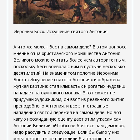
Иероним Босх. Искушение святого Антония
А что же может бес на самом деле? В этом вопросе
мнение отца христианского монашества Антония
Великого можно считать более чем авторитетным,
поскольку бесы воевали с ним в пустыне несколько
десятилетий. На знаменитом полотне Иеронима
Босха «Искушение святого Антония» изображена
жуткая картина: стая клыкастых и рогатых чудовищ
нападает на одинокого монаха. Этот сюжет не
придуман художником, он взят из реального жития
преподобного Антония, и все эти страшные
нападения святой пережил на самом деле. Но вот
какую неожиданную оценку дает этим ужасам сам
Антоний Великий: «Чтобы не бояться нам демонов,
надо рассудить и следующее. Если бы было у них
могущество, то не приходили бы толпою, не