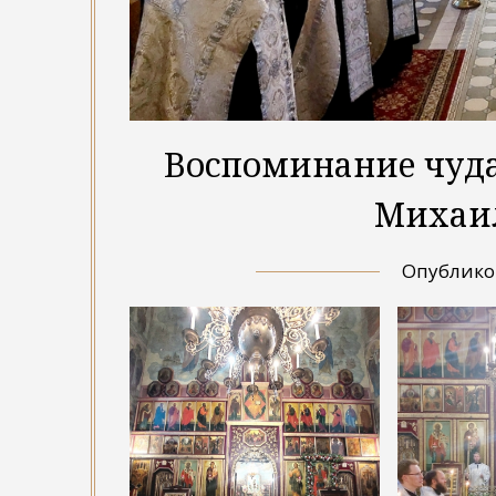
Воспоминание чуда
Михаил
Опублик