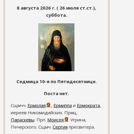
8 августа 2026 г. ( 26 июля ст.ст.),
суббота.
Седмица 10-я по Пятидесятнице.
Поста нет.
Сщмчч.
Ермолая
,
Ермиппа
и
Ермократа
,
иереев Никомидийских. Прмц.
Параскевы
. Прп.
Моисея
Угрина,
Печерского. Сщмч.
Сергия
пресвитера.