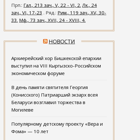
Прп.:
Гал., 213 зач., V, 22 - VI, 2.
Лк., 24
зач., VI, 17-23
. Ряд.:
Рим., 119 зач., XV, 30-
33.
Мф., 73 зач., XVII, 24 - XVIII, 4.
НОВОСТИ
Архиерейский хор Бишкекской епархии
выступил на VIII Кыргызско-Российском
экономическом форуме
В день памяти святителя Георгия
(Конисского) Патриарший экзарх всея
Беларуси возглавил торжества в
Могилеве
Популярному детскому проекту «Вера и
Фома» — 10 лет