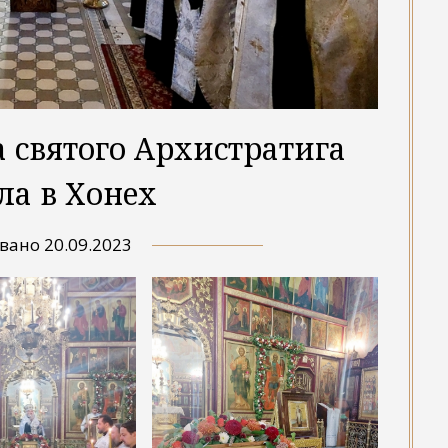
 святого Архистратига
а в Хонех
овано
20.09.2023