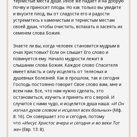
тернистые места души. Иное же падает и на добрую
почву и приносит плоды. Но как только вы увидите
и вкусите плод, вы от сладости его и радости
устремитесь к каменистым и тернистым местам
своей души, чтобы очистить, вспахать и засеять их
семенем слова Божия.
Знаете ли вы, когда человек становится мудрым в
очах Христовых? Если он слышит Его слово и
повинуется ему. Начало мудрости лежит в
слышании слова Божия. Каждое слово Спасителя
имеет власть и силу исцелять от телесных и
душевных болезней. Как в прошлом, так и сегодня
Господь постоянно говорит Свое слово вам, мне и
всем нам. Все, что нам нужно сделать, это
остановиться, изучить и принять его с верой. И
случится с нами чудо, и исцелится душа наша:
«И Он
изгнал духов словом и исцелил всех больных»
(Мф.
8: 16). Он совершает это и сегодня, потому
что
«Иисус Христос вчера и сегодня и во веки Тот
же»
(Евр. 13: 8).