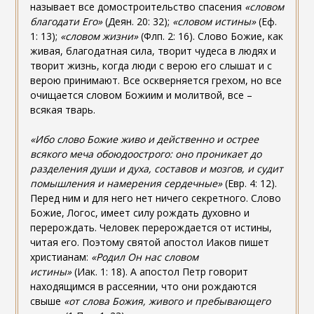
называет все домостроительство спасения
«словом
благодати Его»
(Деян. 20: 32);
«словом истины»
(Еф.
1: 13);
«словом жизни»
(Флп. 2: 16). Слово Божие, как
живая, благодатная сила, творит чудеса в людях и
творит жизнь, когда люди с верою его слышат и с
верою принимают. Все оскверняется грехом, но все
очищается словом Божиим и молитвой, все –
всякая тварь.
«Ибо слово Божие живо и действенно и острее
всякого меча обоюдоострого: оно проникает до
разделения души и духа, составов и мозгов, и судит
помышления и намерения сердечные»
(Евр. 4: 12).
Перед ним и для него нет ничего секретного. Слово
Божие, Логос, имеет силу рождать духовно и
перерождать. Человек перерождается от истины,
читая его. Поэтому святой апостол Иаков пишет
христианам:
«Родил Он нас словом
истины»
(Иак. 1: 18). А апостол Петр говорит
находящимся в рассеянии, что они рождаются
свыше
«от слова Божия, живого и пребывающего