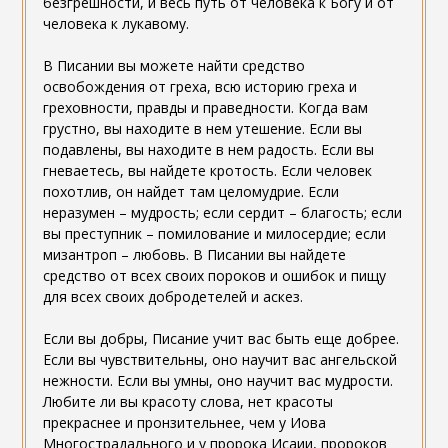
безгрешности, и весь путь от человека к Богу и от
человека к лукавому.
В Писании вы можете найти средство
освобождения от греха, всю историю греха и
греховности, правды и праведности. Когда вам
грустно, вы находите в нем утешение. Если вы
подавлены, вы находите в нем радость. Если вы
гневаетесь, вы найдете кротость. Если человек
похотлив, он найдет там целомудрие. Если
неразумен – мудрость; если сердит – благость; если
вы преступник – помилование и милосердие; если
мизантроп – любовь. В Писании вы найдете
средство от всех своих пороков и ошибок и пищу
для всех своих добродетелей и аскез.
Если вы добры, Писание учит вас быть еще добрее.
Если вы чувствительны, оно научит вас ангельской
нежности. Если вы умны, оно научит вас мудрости.
Любите ли вы красоту слова, нет красоты
прекраснее и пронзительнее, чем у Иова
Многострадального и у пророка Исаии, пророков