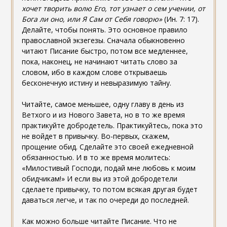
хочет творить волю Его, тот узнает о сем учении, от
Бога ли оно, или Я Сам от Себя говорю»
(Ин. 7: 17).
Делайте, чтобы понять. Это основное правило
православной экзегезы. Сначала обыкновенно
читают Писание быстро, потом все медленнее,
пока, наконец, не начинают читать слово за
словом, ибо в каждом слове открываешь
бесконечную истину и невыразимую тайну.
Читайте, самое меньшее, одну главу в день из
Ветхого и из Нового Завета, но в то же время
практикуйте добродетель. Практикуйтесь, пока это
не войдет в привычку. Во-первых, скажем,
прощение обид. Сделайте это своей ежедневной
обязанностью. И в то же время молитесь:
«Милостивый Господи, подай мне любовь к моим
обидчикам!» И если вы из этой добродетели
сделаете привычку, то потом всякая другая будет
даваться легче, и так по очереди до последней.
Как можно больше читайте Писание. Что не