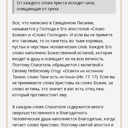
От каждого слова Христа исходит сила,
очищающая от греха
Все, что написано в Священном Писании,
называется у Господа и Его апостолов «Слово
Божие» и «Слово Господне». И если вы не примете
его таковым, то останетесь во тьме корявых,
пустых и черствых человеческих слов. Каждое Его
слово наполнено Божественной истиной, которая
входит в душу и освящает ее на всю вечность.
Поэтому Спаситель обращается с молитвой к
Своему Небесному Отцу:
«Освяти их истиною
Твоею; слово Твое есть истина»
(Ин. 17: 17). Если вы
не принимаете слова Христовы за слово Божие, за
слово истины, это значит в вас есть отец лжи,
который противостоит ему.
В каждом слове Спасителя содержится много
сверхъестественного и благодатного.
Человеческая душа наполняется благодатью, когда
читает слово Христово. Поэтому святой апостол и