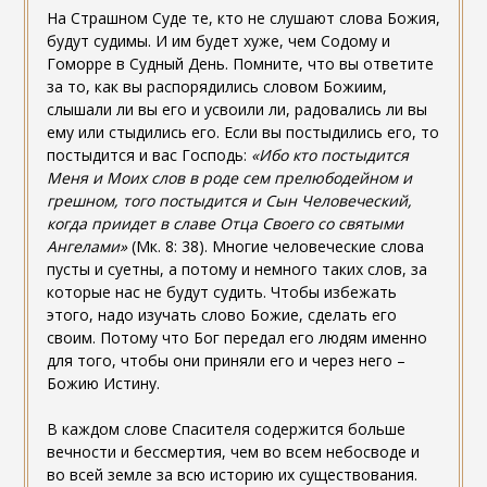
На Страшном Суде те, кто не слушают слова Божия,
будут судимы. И им будет хуже, чем Содому и
Гоморре в Судный День. Помните, что вы ответите
за то, как вы распорядились словом Божиим,
слышали ли вы его и усвоили ли, радовались ли вы
ему или стыдились его. Если вы постыдились его, то
постыдится и вас Господь:
«Ибо кто постыдится
Меня и Моих слов в роде сем прелюбодейном и
грешном, того постыдится и Сын Человеческий,
когда приидет в славе Отца Своего со святыми
Ангелами»
(Мк. 8: 38). Многие человеческие слова
пусты и суетны, а потому и немного таких слов, за
которые нас не будут судить. Чтобы избежать
этого, надо изучать слово Божие, сделать его
своим. Потому что Бог передал его людям именно
для того, чтобы они приняли его и через него –
Божию Истину.
В каждом слове Спасителя содержится больше
вечности и бессмертия, чем во всем небосводе и
во всей земле за всю историю их существования.