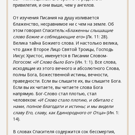
привилегия, и они выше, чем у ангелов.
От изучения Писания на душу изливается
блаженство, несравнимое ни с чем на земле. Об
этом говорил Спаситель:
«Блаженны слышащие
слово Божие и соблюдающие его»
(Лк. 11: 28).
Велика тайна Божиего слова. И настолько велика,
что даже Второе Лицо Святой Троицы, Господь
Иисус Христос, именуется в Писании Словом-
Логосом:
«И Слово было Бог»
(Ин. 1: 1). Все слова,
исходящие из этого вечного и абсолютного Слова,
полны Бога, Божественной истины, вечности,
праведности. Если вы слышите их, вы слышите Бога.
Если вы их читаете, вы читаете слова Бога
напрямую. Бог-Слово стал плотью, стал
человеком:
«И Слово стало плотию, и обитало с
нами, полное благодати и истины; и мы видели
славу Его, славу, как Единородного от Отца»
(Ин. 1:
14).
В словах Спасителя содержится сок бессмертия,