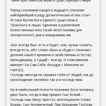
тайна христианской веры и существующего мира.
Перед сознанием каждого ищущего спасения
найпервейшей в ряду догматических истин стоит
Истина бытия Бога Единого существом и
Троичного в лицах. Единение и различение
божественных ипостасей непостижимы для
человеческого ума и невыразимы им.
«Бог всегда был, есть и будет, или, лучше сказать,
всегда есть, ибо слова «был» и «будет» означают
деление нашего времени и свойственны естеству
преходящему, а Сущий – всегда. И этим именем
именует Он Сам Себя, беседуя с Моисеем на
горе»
[1]
.
Господь никогда не скрывал Себя от людей, как до
грехопадения человека так и в последствии.
Но в наибольшей полноте познание Бога человеку
дано было, когда в мир пришел Сын Божий –
Господь наш Иисус Христос, воплощенное Слово
Божие, Сын Человеческий. При Крещении Господа