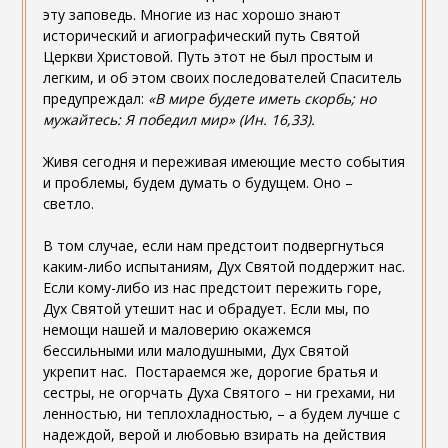
эту заповедь. Многие из нас хорошо знают
исторический и агиографический путь Святой
Церкви Христовой. Путь этот не был простым и
легким, и об этом своих последователей Спаситель
предупреждал:
«В мире будете иметь скорбь; но
мужайтесь: Я победил мир» (Ин. 16,33).
Живя сегодня и переживая имеющие место события
и проблемы, будем думать о будущем. Оно –
светло.
В том случае, если нам предстоит подвергнуться
каким-либо испытаниям, Дух Святой поддержит нас.
Если кому-либо из нас предстоит пережить горе,
Дух Святой утешит нас и обрадует. Если мы, по
немощи нашей и маловерию окажемся
бессильными или малодушными, Дух Святой
укрепит нас. Постараемся же, дорогие братья и
сестры, не огорчать Духа Святого – ни грехами, ни
ленностью, ни теплохладностью, – а будем лучше с
надеждой, верой и любовью взирать на действия