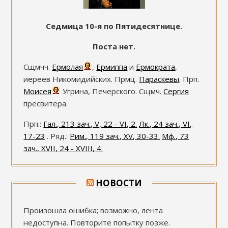
Седмица 10-я по Пятидесятнице.
Поста нет.
Сщмчч.
Ермолая
,
Ермиппа
и
Ермократа
,
иереев Никомидийских. Прмц.
Параскевы
. Прп.
Моисея
Угрина, Печерского. Сщмч.
Сергия
пресвитера.
Прп.:
Гал., 213 зач., V, 22 - VI, 2.
Лк., 24 зач., VI,
17-23
. Ряд.:
Рим., 119 зач., XV, 30-33.
Мф., 73
зач., XVII, 24 - XVIII, 4.
НОВОСТИ
Произошла ошибка; возможно, лента
недоступна. Повторите попытку позже.