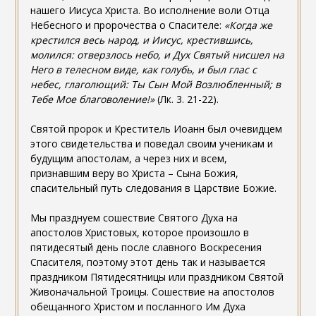
нашего Иисуса Христа. Во исполнение воли Отца
Небесного и пророчества о Спасителе:
«Когда же
крестился весь народ, и Иисус, крестившись,
молился: отверзлось небо, и Дух Святый нисшел на
Него в телесном виде, как голубь, и был глас с
небес, глаголющий: Ты Сын Мой Возлюбленный; в
Тебе Мое благоволение!»
(Лк. 3. 21-22).
Святой пророк и Креститель Иоанн был очевидцем
этого свидетельства и поведал своим ученикам и
будущим апостолам, а через них и всем,
признавшим веру во Христа – Сына Божия,
спасительный путь следования в Царствие Божие.
Мы празднуем сошествие Святого Духа на
апостолов Христовых, которое произошло в
пятидесятый день после славного Воскресения
Спасителя, поэтому этот день так и называется
праздником Пятидесятницы или праздником Святой
Живоначальной Троицы. Сошествие на апостолов
обещанного Христом и посланного Им Духа