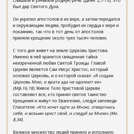
слышали и узнавали родную речь. (Деян. 2,1-13). Это
был дар Святого Духа.
Он укрепил апостолов в их вере, а затем передался
и окружающим людям, пробудил их сердца к вере и
покаянию, так что в тот день от апостолов
приняли крещение около трех тысяч человек.
С того дня живет на земле Церковь Христова.
Именно в ней хранится священная тайна
неизреченной любви Святой Троицы. Главой
Церкви является Сам Иисус Христос, который
основал Церковь, и о которой сказал:
«Я создам
Церковь Мою, и врата ада не одолеют ее»
(Мф.16,18)
. Живое Тело Христовой Церкви
составляют все, кто принял святое таинство
Крещения и живут по Евангелию, следуя заповеди
Спасителя:
«Кто хочет идти за Мною, отвергнись
себя, и возьми крест свой, и следуй за Мною» (Мк.
8,34).
Великое множество людей приняло и исполнило