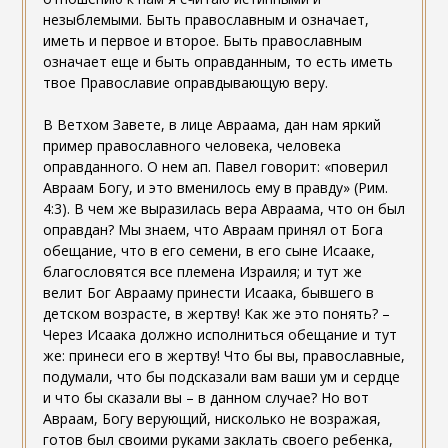
незыблемыми. Быть православным и означает,
иметь и первое и второе. Быть православным
означает еще и быть оправданным, то есть иметь
твое Православие оправдывающую веру.
В Ветхом Завете, в лице Авраама, дан нам яркий
пример православного человека, человека
оправданного. О нем ап. Павел говорит: «поверил
Авраам Богу, и это вменилось ему в правду» (Рим.
4:3). В чем же выразилась вера Авраама, что он был
оправдан? Мы знаем, что Авраам принял от Бога
обещание, что в его семени, в его сыне Исааке,
благословятся все племена Израиля; и тут же
велит Бог Аврааму принести Исаака, бывшего в
детском возрасте, в жертву! Как же это понять? –
Через Исаака должно исполниться обещание и тут
же: принеси его в жертву! Что бы вы, православные,
подумали, что бы подсказали вам ваши ум и сердце
и что бы сказали вы – в данном случае? Но вот
Авраам, Богу верующий, нисколько не возражая,
готов был своими руками заклать своего ребенка,