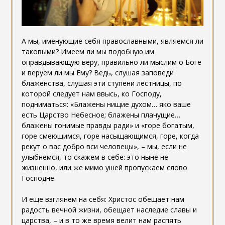
А мы, именующие себя православными, являемся ли
таковыми? Имеем ли мы подобную им
оправдывающую веру, правильно ли мыслим о Боге
и веруем ли мы Ему? Ведь, слушая заповеди
блаженства, слушая эти ступени лестницы, по
которой следует нам ввысь, ко Господу,
подниматься: «Блажены нищие духом… яко ваше
есть Царство Небесное; блажены плачущие…
блажены гонимые правды ради» и «горе богатым,
горе смеющимся, горе насыщающимся, горе, когда
рекут о вас добро вси человецы», – мы, если не
улыбнемся, то скажем в себе: это ныне не
жизненно, или же мимо ушей пропускаем слово
Господне.
И еще взглянем на себя: Христос обещает нам
радость вечной жизни, обещает наследие славы и
царства, – и в то же время велит нам распять