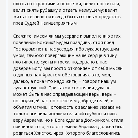
плоть со страстями и похотями, велит поститься,
велит снять рубашку и отдать неимущему; велит
жить стесненно и всегда быть готовым предстать
пред Судией Нелицеприятным.
Скажите, имеем ли мы усердие к выполнению этих
повелений Божиих? Будем правдивы, стоя пред
Господом: нет в нас усердия, ибо лукавствующим
умом, глубоко повергающим наше сердце в тину
плотяности, суеты и греха, подорвано в нас
доверие Богу; мы просто отклоняем от себя мысли
о данных нам Христом обетованиях: это, мол,
далеко, а пока что надо жить, – говорит наш ум
лукавствующий. При таком состоянии духа не
может быть в нас оправдывающей веры, веры –
возводящей нас, по степеням добродетелей, в
объятия Отчие. Готовность к закланию Исаака не
только выявила исключительной глубины и силы
веру Авраама, но и Бога сделала Должником, стала
причиной того, что от семени Авраама должен был
родиться Христос, чрез Которого благословились