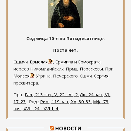
Седмица 10-я по Пятидесятнице.
Поста нет.
Сщмчч.
Ермолая
,
Ермиппа
и
Ермократа
,
иереев Никомидийских. Прмц.
Параскевы
. Прп.
Моисея
Угрина, Печерского. Сщмч.
Сергия
пресвитера.
Прп.:
Гал., 213 зач., V, 22 - VI, 2.
Лк., 24 зач., VI,
17-23
. Ряд.:
Рим., 119 зач., XV, 30-33.
Мф., 73
зач., XVII, 24 - XVIII, 4.
НОВОСТИ