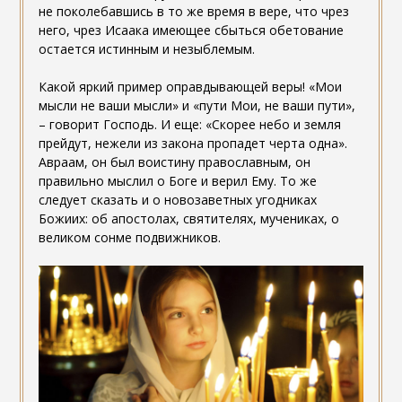
не поколебавшись в то же время в вере, что чрез
него, чрез Исаака имеющее сбыться обетование
остается истинным и незыблемым.
Какой яркий пример оправдывающей веры! «Мои
мысли не ваши мысли» и «пути Мои, не ваши пути»,
– говорит Господь. И еще: «Скорее небо и земля
прейдут, нежели из закона пропадет черта одна».
Авраам, он был воистину православным, он
правильно мыслил о Боге и верил Ему. То же
следует сказать и о новозаветных угодниках
Божиих: об апостолах, святителях, мучениках, о
великом сонме подвижников.