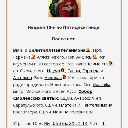
Неделя 10-я по Пятидесятнице.
Поста нет.
Вмч. и целителя
Пантелеимона
.
Прп.
Германа
Аляскинского. Прп.
Анфисы
исп.,
игумении и 90 сестер ее. Равноапп.
Климента
,
еп. Охридского,
Наума
,
Саввы
,
Горазда
и
Ангеляра
. Блж.
Николая
Кочанова, Христа
ради юродивого, Новгородского. Свт.
Иоасафа
,
митр. Московского и всея Руси.
Собор
Смоленских святых
.
Сщмч.
Амвросия
, еп.
Сарапульского. Сщмч.
Платона
и
Пантелеимона
пресвитера. Сщмч.
Иоанна
пресвитера.
Утр. - Ев. 10-е,
Ин., 66 зач., XXI, 1-14.
Лит. -
1