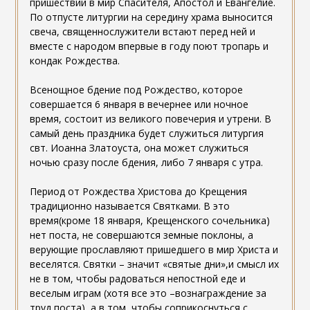
пришествии в мир Спасителя, Апостол и Евангелие.
По отпусте литургии на середину храма выносится
свеча, священнослужители встают перед ней и
вместе с народом впервые в году поют тропарь и
кондак Рождества.
Всенощное бдение под Рождество, которое
совершается 6 января в вечернее или ночное
время, состоит из великого повечерия и утрени. В
самый день праздника будет служиться литургия
свт. Иоанна Златоуста, она может служиться
ночью сразу после бдения, либо 7 января с утра.
Период от Рождества Христова до Крещения
традиционно называется Святками. В это
время(кроме 18 января, Крещенского сочельника)
нет поста, не совершаются земные поклоны, а
верующие прославляют пришедшего в мир Христа и
веселятся. Святки – значит «святые дни»,и смысл их
не в том, чтобы радоваться непостной еде и
веселым играм (хотя все это –вознаграждение за
труд поста), а в том, чтобы соприкоснуться с