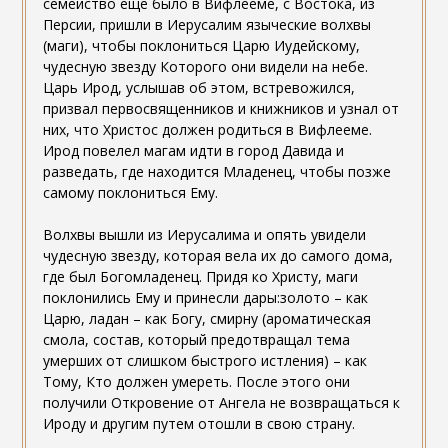
семейство еще было в Вифлееме, с Востока, из
Персии, пришли в Иерусалим языческие волхвы
(маги), чтобы поклониться Царю Иудейскому,
чудесную звезду Которого они видели на небе.
Царь Ирод, услышав об этом, встревожился,
призвал первосвященников и книжников и узнал от
них, что Христос должен родиться в Вифлееме.
Ирод повелел магам идти в город Давида и
разведать, где находится Младенец, чтобы позже
самому поклониться Ему.
Волхвы вышли из Иерусалима и опять увидели
чудесную звезду, которая вела их до самого дома,
где был Богомладенец. Придя ко Христу, маги
поклонились Ему и принесли дары:золото – как
Царю, ладан – как Богу, смирну (ароматическая
смола, состав, который предотвращал тема
умерших от слишком быстрого истления) – как
Тому, Кто должен умереть. После этого они
получили Откровение от Ангела не возвращаться к
Ироду и другим путем отошли в свою страну.