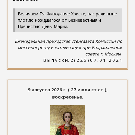
Величаем Тя, Живодавче Христе, нас ради ныне
плотию Рождшагося от Безневестныя и
Пречистыя Девы Марии.
Еженедельная приходская стенгазета Комиссии по
миссионерству и катехизации при Епархиальном
совете г. Москвы
В ы п у с к № 2 ( 2 2 5 ) 0 7 . 0 1 . 2 0 2 1
9 августа 2026 г. ( 27 июля ст.ст.),
воскресенье.