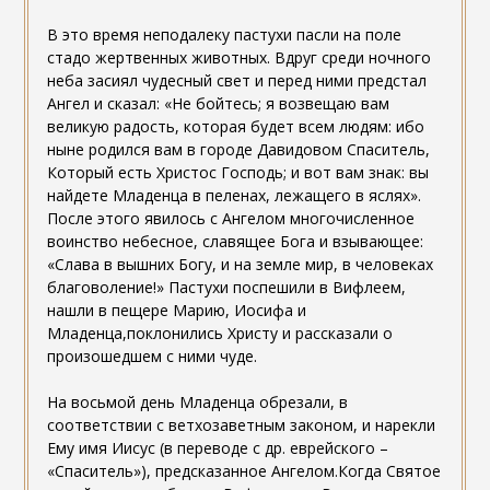
В это время неподалеку пастухи пасли на поле
стадо жертвенных животных. Вдруг среди ночного
неба засиял чудесный свет и перед ними предстал
Ангел и сказал: «Не бойтесь; я возвещаю вам
великую радость, которая будет всем людям: ибо
ныне родился вам в городе Давидовом Спаситель,
Который есть Христос Господь; и вот вам знак: вы
найдете Младенца в пеленах, лежащего в яслях».
После этого явилось с Ангелом многочисленное
воинство небесное, славящее Бога и взывающее:
«Слава в вышних Богу, и на земле мир, в человеках
благоволение!» Пастухи поспешили в Вифлеем,
нашли в пещере Марию, Иосифа и
Младенца,поклонились Христу и рассказали о
произошедшем с ними чуде.
На восьмой день Младенца обрезали, в
соответствии с ветхозаветным законом, и нарекли
Ему имя Иисус (в переводе с др. еврейского –
«Спаситель»), предсказанное Ангелом.Когда Святое