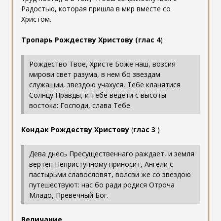
Радостью, которая пришла в мир вместе со
Христом.
Тропарь Рождеству Христову
(глас 4
)
Рождество Твое, Христе Боже наш, возсия
мирови свет разума, в нем бо звездам
служащии, звездою учахуся, Тебе кланятися
Солнцу Правды, и Тебе ведети с высоты
востока: Господи, слава Тебе.
Кондак Рождеству Христову
(
глас 3
)
Дева днесь Пресущественнаго раждает, и земля
вертеп Неприступному приносит, Ангели с
пастырьми славословят, волсви же со звездою
путешествуют: нас бо ради родися Отроча
Младо, Превечный Бог.
Величание