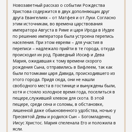
Новозаветный рассказ о событии Рождества
Христова содержится в двух дополняющих друг
друга Евангелиях – от Матфея и от Луки. Согласно
этим источникам, во времена царствования
императора Августа в Риме и царя Ирода в Иудее
по решению императора была устроена перепись
населения. При этом евреям – для участия в
переписи – надлежало прийти в те города, откуда
происходил их род. Праведный Иосиф и Дева
Мария, ожидавшая к тому времени скорого
рождения Сына, отправились в Вифлеем, так как
были потомками царя Давида, происходившего из
этого города. Придя сюда, они не нашли
свободного места в гостинице и вынуждены были,
хотя и стояло холодное время года, поселиться в
пещере,служившей хлевом для скота. В этой
пещере, среди сена и соломы, в обстановке,
лишенной даже обыкновенного удобства, ночью у
Пресвятой Девы и родился Сын – Богомладенец
Иисус Христос. Мария спеленала Его и положила в
ясли.