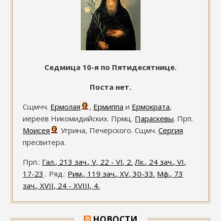
Седмица 10-я по Пятидесятнице.
Поста нет.
Сщмчч.
Ермолая
,
Ермиппа
и
Ермократа
,
иереев Никомидийских. Прмц.
Параскевы
. Прп.
Моисея
Угрина, Печерского. Сщмч.
Сергия
пресвитера.
Прп.:
Гал., 213 зач., V, 22 - VI, 2.
Лк., 24 зач., VI,
17-23
. Ряд.:
Рим., 119 зач., XV, 30-33.
Мф., 73
зач., XVII, 24 - XVIII, 4.
НОВОСТИ