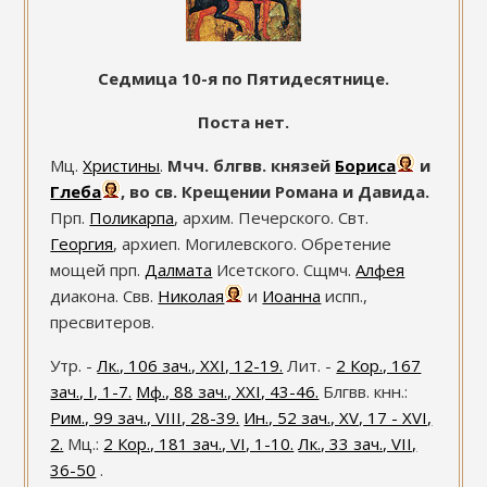
Седмица 10-я по Пятидесятнице.
Поста нет.
Мц.
Христины
.
Мчч. блгвв. князей
Бориса
и
Глеба
, во св. Крещении Романа и Давида.
Прп.
Поликарпа
, архим. Печерского. Свт.
Георгия
, архиеп. Могилевского. Обретение
мощей прп.
Далмата
Исетского. Сщмч.
Алфея
диакона. Свв.
Николая
и
Иоанна
испп.,
пресвитеров.
Утр. -
Лк., 106 зач., XXI, 12-19.
Лит. -
2 Кор., 167
зач., I, 1-7.
Мф., 88 зач., XXI, 43-46.
Блгвв. кнн.:
Рим., 99 зач., VIII, 28-39.
Ин., 52 зач., XV, 17 - XVI,
2.
Мц.:
2 Кор., 181 зач., VI, 1-10.
Лк., 33 зач., VII,
36-50
.