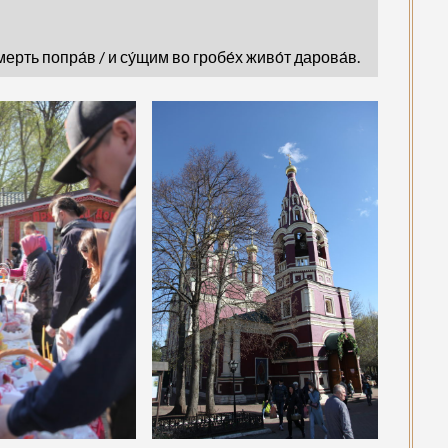
мерть попра́в / и су́щим во гробе́х живо́т дарова́в.