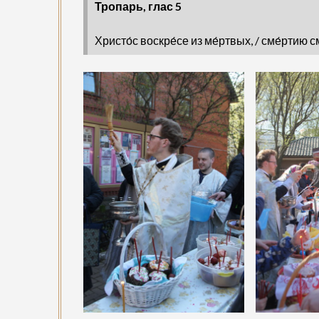
Тропарь, глас 5
Христо́с воскре́се из ме́ртвых, / сме́ртию с