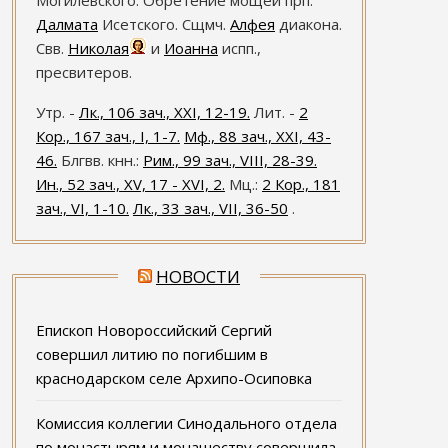
Могилевского. Обретение мощей прп.
Далмата
Исетского. Сщмч.
Алфея
диакона.
Свв.
Николая
и
Иоанна
испп.,
пресвитеров.
Утр. -
Лк., 106 зач., XXI, 12-19.
Лит. -
2
Кор., 167 зач., I, 1-7.
Мф., 88 зач., XXI, 43-
46.
Блгвв. кнн.:
Рим., 99 зач., VIII, 28-39.
Ин., 52 зач., XV, 17 - XVI, 2.
Мц.:
2 Кор., 181
зач., VI, 1-10.
Лк., 33 зач., VII, 36-50
.
НОВОСТИ
Епископ Новороссийский Сергий
совершил литию по погибшим в
краснодарском селе Архипо-Осиповка
Комиссия коллегии Синодального отдела
по монастырям и монашеству совершила