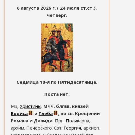
6 августа 2026 г. ( 24 июля ст.ст.),
четверг.
Седмица 10-я по Пятидесятнице.
Поста нет.
Мц.
Христины
.
Мчч. блгвв. князей
Бориса
и
Глеба
, во св. Крещении
Романа и Давида.
Прп.
Поликарпа
,
архим. Печерского. Свт.
Георгия
, архиеп.