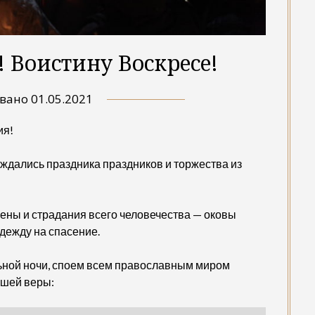
! Воистину Воскресе!
овано
01.05.2021
ия!
ождались праздника праздников и торжества из
ены и страдания всего человечества — оковы
дежду на спасение.
ьной ночи, споем всем православным миром
ашей веры: