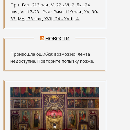
Прп.:
Гал., 213 зач., V, 22 - VI, 2.
Лк., 24
зач., VI, 17-23
. Ряд.:
Рим., 119 зач., XV, 30-
33.
Мф., 73 зач., XVII, 24 - XVIII, 4.
НОВОСТИ
Произошла ошибка; возможно, лента
недоступна. Повторите попытку позже.