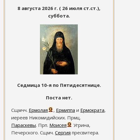
8 августа 2026 г. ( 26 июля ст.ст.),
суббота.
Седмица 10-я по Пятидесятнице.
Поста нет.
Сщмчч.
Ермолая
,
Ермиппа
и
Ермократа
,
иереев Никомидийских. Прмц.
Параскевы
. Прп.
Моисея
Угрина,
Печерского. Сщмч.
Сергия
пресвитера.