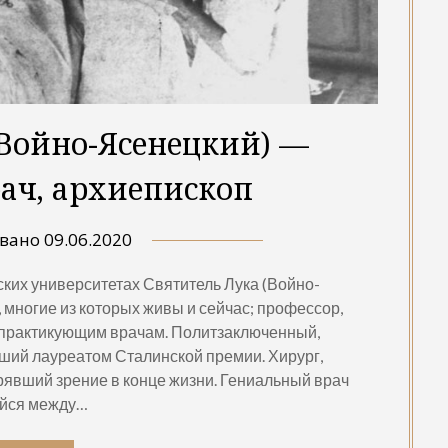
(Войно-Ясенецкий) —
рач, архиепископ
овано
09.06.2020
ских университетах Святитель Лука (Войно-
 многие из которых живы и сейчас; профессор,
 практикующим врачам. Политзаключенный,
ший лауреатом Сталинской премии. Хирург,
рявший зрение в конце жизни. Гениальный врач
ийся между…