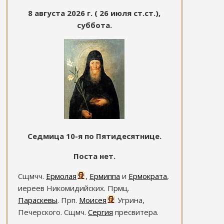
8 августа 2026 г. ( 26 июля ст.ст.),
суббота.
Седмица 10-я по Пятидесятнице.
Поста нет.
Сщмчч.
Ермолая
,
Ермиппа
и
Ермократа
,
иереев Никомидийских. Прмц.
Параскевы
. Прп.
Моисея
Угрина,
Печерского. Сщмч.
Сергия
пресвитера.