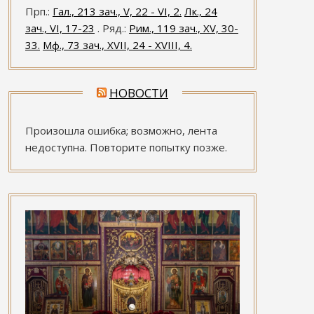
Прп.:
Гал., 213 зач., V, 22 - VI, 2.
Лк., 24
зач., VI, 17-23
. Ряд.:
Рим., 119 зач., XV, 30-
33.
Мф., 73 зач., XVII, 24 - XVIII, 4.
НОВОСТИ
Произошла ошибка; возможно, лента
недоступна. Повторите попытку позже.