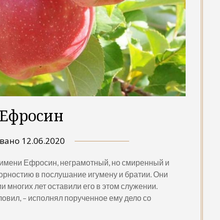
 Ефросин
овано
12.06.2020
 имени Ефросин, неграмотный, но смиренный и
орностию в послушание игумену и братии. Они
и многих лет оставили его в этом служении.
ловил, – исполнял порученное ему дело со