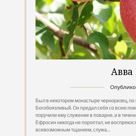
Авва
Опублик
Был в некотором монастыре черноризец, по
Богобоязливый. Он предал себя со всею пок
поручили ему служение в поварне, и в течени
Ефросин никогда не пороптал, не воспрекос
всевозможным тщанием, служа…