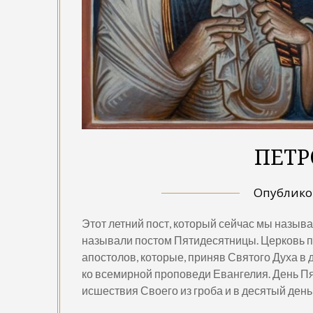
ПЕТР
Опублик
Этот летний пост, который сейчас мы назыв
называли постом Пятидесятницы. Церковь пр
апостолов, которые, приняв Святого Духа в 
ко всемирной проповеди Евангелия. День Пя
исшествия Своего из гроба и в десятый ден