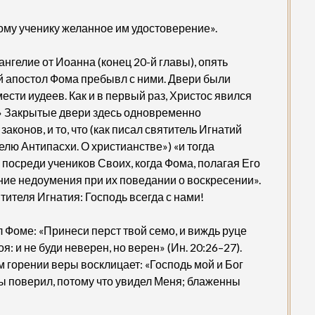
ому ученику желанное им удостоверение».
ангелие от Иоанна (конец 20-й главы), опять
й апостол Фома пребывл с ними. Двери были
ести иудеев. Как и в первый раз, Христос явился
!» Закрытые двери здесь одновременно
аконов, и то, что (как писал святитель Игнатий
лю Антипасхи. О христианстве») «и тогда
посреди учеников Своих, когда Фома, полагая Его
ие недоумения при их поведании о воскресении».
ителя Игнатия: Господь всегда с нами!
 Фоме: «Принеси перст твой семо, и виждь руце
я: и не буди неверен, но верен» (Ин. 20:26–27).
 горении веры восклицает: «Господь мой и Бог
«Ты поверил, потому что увидел Меня; блаженны