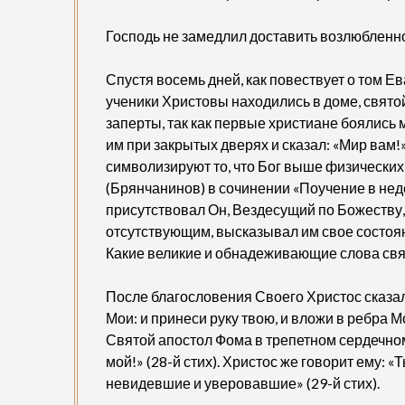
Господь не замедлил доставить возлюбленн
Спустя восемь дней, как повествует о том Ев
ученики Христовы находились в доме, свято
заперты, так как первые христиане боялись м
им при закрытых дверях и сказал: «Мир вам
символизируют то, что Бог выше физических з
(Брянчанинов) в сочинении «Поучение в неде
присутствовал Он, Вездесущий по Божеству, 
отсутствующим, высказывал им свое состоян
Какие великие и обнадеживающие слова свят
После благословения Своего Христос сказал
Мои: и принеси руку твою, и вложи в ребра Мо
Святой апостол Фома в трепетном сердечном
мой!» (28-й стих). Христос же говорит ему: 
невидевшие и уверовавшие» (29-й стих).