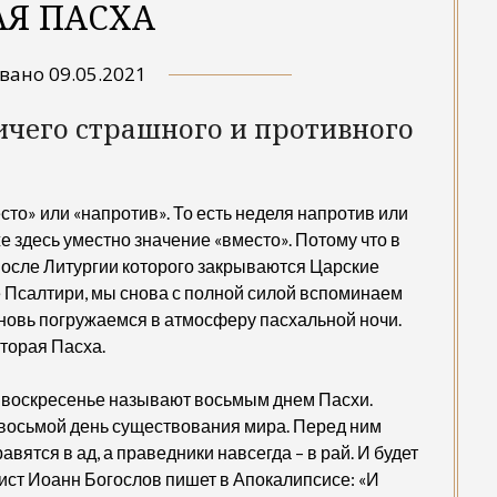
АЯ ПАСХА
овано
09.05.2021
ничего страшного и противного
сто» или «напротив». То есть неделя напротив или
 здесь уместно значение «вместо». Потому что в
после Литургии которого закрываются Царские
ие Псалтири, мы снова с полной силой вспоминаем
новь погружаемся в атмосферу пасхальной ночи.
вторая Пасха.
то воскресенье называют восьмым днем Пасхи.
восьмой день существования мира. Перед ним
вятся в ад, а праведники навсегда – в рай. И будет
ист Иоанн Богослов пишет в Апокалипсисе: «И