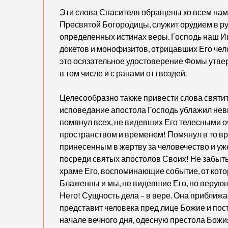
Эти слова Спасителя обращены ко всем нам. 
Пресвятой Богородицы, служит орудием в рук
определенных истинах веры. Господь наш Ии
докетов и монофизитов, отрицавших Его чел
это осязательное удостоверение Фомы утверд
в том числе и с ранами от гвоздей.
Целесообразно также привести слова святит
исповедание апостола Господь ублажил нев
помянул всех, не видевших Его телесными о
пространством и временем! Помянул в то вр
принесенным в жертву за человечество и у
посреди святых апостолов Своих! Не забыты
храме Его, воспоминающие событие, от кот
Блаженны и мы, не видевшие Его, но верующ
Него! Сущность дела – в вере. Она приближае
представит человека пред лице Божие и пост
начале вечного дня, одесную престола Божия