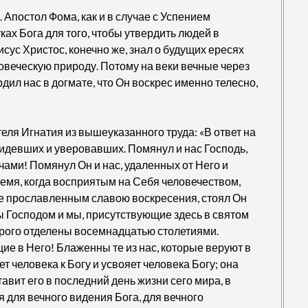
Апостол Фома, как и в случае с Успением
ах Бога для того, чтобы утвердить людей в
сус Христос, конечно же, знал о будущих ересях
овеческую природу. Потому на веки вечные через
ил нас в догмате, что Он воскрес именно телесно,
еля Игнатия из вышеуказанного труда: «В ответ на
идевших и уверовавших. Помянул и нас Господь,
чами! Помянул Он и нас, удаленных от Него и
емя, когда восприятым на Себя человечеством,
же прославленным славою воскресения, стоял Он
 Господом и мы, присутствующие здесь в святом
орого отделены восемнадцатью столетиями.
ие в Него! Блаженны те из нас, которые веруют в
т человека к Богу и усвояет человека Богу; она
авит его в последний день жизни сего мира, в
 для вечного видения Бога, для вечного