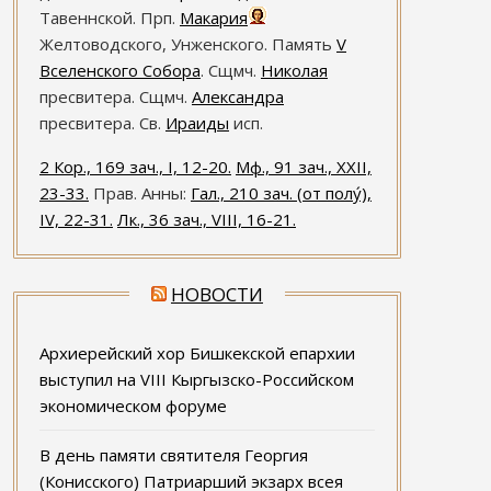
Тавеннской. Прп.
Макария
Желтоводского, Унженского. Память
V
Вселенского Собора
. Сщмч.
Николая
пресвитера. Сщмч.
Александра
пресвитера. Св.
Ираиды
исп.
2 Кор., 169 зач., I, 12-20.
Мф., 91 зач., XXII,
23-33.
Прав. Анны:
Гал., 210 зач. (от полу́),
IV, 22-31.
Лк., 36 зач., VIII, 16-21.
НОВОСТИ
Архиерейский хор Бишкекской епархии
выступил на VIII Кыргызско-Российском
экономическом форуме
В день памяти святителя Георгия
(Конисского) Патриарший экзарх всея