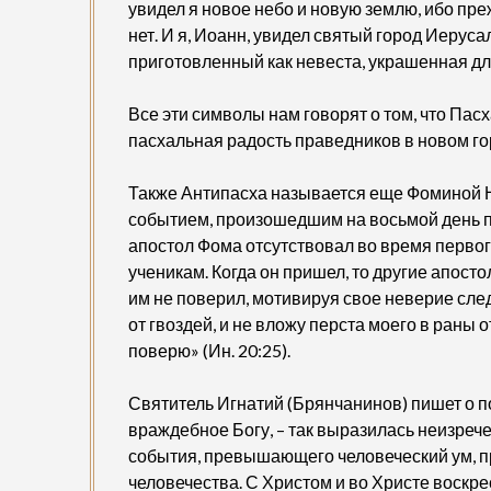
увидел я новое небо и новую землю, ибо пр
нет. И я, Иоанн, увидел святый город Иеруса
приготовленный как невеста, украшенная для 
Все эти символы нам говорят о том, что Пасх
пасхальная радость праведников в новом г
Также Антипасха называется еще Фоминой Н
событием, произошедшим на восьмой день п
апостол Фома отсутствовал во время перво
ученикам. Когда он пришел, то другие апосто
им не поверил, мотивируя свое неверие сле
от гвоздей, и не вложу перста моего в раны о
поверю» (Ин. 20:25).
Святитель Игнатий (Брянчанинов) пишет о п
враждебное Богу, – так выразилась неизреч
события, превышающего человеческий ум, п
человечества. С Христом и во Христе воскре