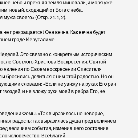
ежнее небо и прежняя земля миновали, и моря уже
лим, новый, сходящий от Бога с неба,
мужа своего» (Откр. 21:1, 2).
а не прекращается! Она вечна. Как вечна будет
орнем граде Иерусалиме.
еделей. Это связано с конкретным историческим
осле Светлого Христова Воскресения. Святой
го явления по Своем воскресении Спасителя
лы бросились делиться с ним этой радостью. Но он
дующими словами: «Если не увижу на руках Его ран
т гвоздей, и не вложу руки моей в ребра Его, не
оведении Фомы: «Так выразилось не неверие,
енная радость; так выразилась душа пред величием
ред величием события, изменившего состояние
сло человечество. Всеблагий