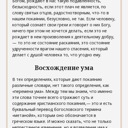
Богом, рождают в нас такую подавленность,
безысходность, если этот плач не является, по
слову святых отцов, радостнотворным, что-то в
нашем покаянии, безусловно, не так. Если человеку,
который сознаёт свои грехи и говорит о них Богу,
ничего при этом не хочется делать, если это не
рождает в нем произволения к деятельному добру,
— то это не состояние раскаяния, это состояние
удрученности врагом нашего спасения, который
делает с душой человека то, что угодно ему.
Восхождение ума
В тех определениях, которые дают покаянию
различные словари, нет такого определения, как
«перемена ума». Между тем мы знаем, что именно
эти слова точнее всего отражают суть и
содержание христианского покаяния,— это и есть
буквальный перевод богословского термина
«метанойя», которым оно обозначается в
греческом языке. И можно сказать, что не только
непрестанное изменение, но и возведение ума к