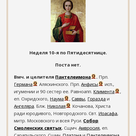
Неделя 10-я по Пятидесятнице.
Поста нет.
Вмч. и целителя
Пантелеимона
.
Прп.
Германа
Аляскинского. Прп.
Анфисы
исп.,
игумении и 90 сестер ее. Равноапп.
Климента
,
еп. Охридского,
Наума
,
Саввы
,
Горазда
и
Ангеляра
. Блж.
Николая
Кочанова, Христа
ради юродивого, Новгородского. Свт.
Иоасафа
,
митр. Московского и всея Руси.
Собор
Смоленских святых
.
Сщмч.
Амвросия
, еп.
Сарапульского. Сщмч.
Платона
и
Пантелеимона