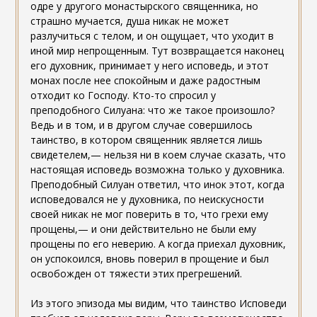
одре у другого монастырского священника, но
страшно мучается, душа никак не может
разлучиться с телом, и он ощущает, что уходит в
иной мир непрощенным. Тут возвращается наконец
его духовник, принимает у него исповедь, и этот
монах после нее спокойным и даже радостным
отходит ко Господу. Кто-то спросил у
преподобного Силуана: что же такое произошло?
Ведь и в том, и в другом случае совершилось
таинство, в котором священник является лишь
свидетелем,— нельзя ни в коем случае сказать, что
настоящая исповедь возможна только у духовника.
Преподобный Силуан ответил, что инок этот, когда
исповедовался не у духовника, по неискусности
своей никак не мог поверить в то, что грехи ему
прощены,— и они действительно не были ему
прощены по его неверию. А когда приехал духовник,
он успокоился, вновь поверил в прощение и был
освобожден от тяжести этих прегрешений.
Из этого эпизода мы видим, что таинство Исповеди