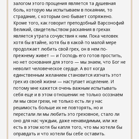
залогом этого прощения является та душевная
боль, которую мы испытываем в покаянии, то
страдание, с которым оно бывает сопряжено.
Кроме того, как говорит преподобный Варсонофий
Великий, свидетельством раскаяния в грехах
является утрата сочувствия к ним. Пока человек
хотя бы втайне, хотя бы в какой-то малой мере
продолжает любить свой грех, он в нем по-
прежнему живет — и Господь его готов простить,
но нет основания для этого — мы знаем, что Бог не
неволит человеческое сердце. А вот когда
единственным желанием становится изгнать этот
грех из своей жизни — наступает исцеление. И
потому мне кажется очень важным испытывать
себя еще и в этом отношении: не только осознаём
ли мы свои грехи, не только есть ли у нас
решимость больше их не повторять, но и
перестали ли мы любить это греховное, стало ли
оно для нас чуждым, даже ненавидимым, или же
есть в этом хотя бы капля того, что мы хотели бы
оправдать и что хотели бы себе оставить.