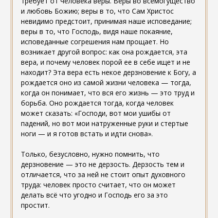
требует от человека веры. Веры во всемогущество
и любовь Божию; веры в то, что Сам Христос
невидимо предстоит, принимая наше исповедание;
веры в то, что Господь, видя наше покаяние,
исповеданные согрешения нам прощает. Но
возникает другой вопрос: как она рождается, эта
вера, и почему человек порой ее в себе ищет и не
находит? Эта вера есть некое дерзновение к Богу, а
рождается оно из самой жизни человека — тогда,
когда он понимает, что вся его жизнь — это труд и
борьба. Оно рождается тогда, когда человек
может сказать: «Господи, вот мои ушибы от
падений, но вот мои натруженные руки и стертые
ноги — и я готов встать и идти снова».
Только, безусловно, нужно помнить, что
дерзновение — это не дерзость. Дерзость тем и
отличается, что за ней не стоит опыт духовного
труда: человек просто считает, что он может
делать всё что угодно и Господь его за это
простит.