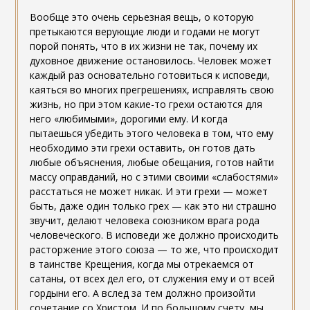
Вообще это очень серьезная вещь, о которую
претыкаются верующие люди и годами не могут
порой понять, что в их жизни не так, почему их
духовное движение остановилось. Человек может
каждый раз основательно готовиться к исповеди,
каяться во многих прегрешениях, исправлять свою
жизнь, но при этом какие-то грехи остаются для
него «любимыми», дорогими ему. И когда
пытаешься убедить этого человека в том, что ему
необходимо эти грехи оставить, он готов дать
любые объяснения, любые обещания, готов найти
массу оправданий, но с этими своими «слабостями»
расстаться не может никак. И эти грехи — может
быть, даже один только грех — как это ни страшно
звучит, делают человека союзником врага рода
человеческого. В исповеди же должно происходить
расторжение этого союза — то же, что происходит
в таинстве Крещения, когда мы отрекаемся от
сатаны, от всех дел его, от служения ему и от всей
гордыни его. А вслед за тем должно произойти
сочетание со Христом. И по большому счету, мы