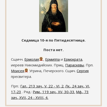
Седмица 10-я по Пятидесятнице.
Поста нет.
Сщмчч.
Ермолая
,
Ермиппа
и
Ермократа
,
иереев Никомидийских. Прмц.
Параскевы
. Прп.
Моисея
Угрина, Печерского. Сщмч.
Сергия
пресвитера.
Прп.:
Гал., 213 зач., V, 22 - VI, 2.
Лк., 24 зач., VI,
17-23
. Ряд.:
Рим., 119 зач., XV, 30-33.
Мф., 73
зач., XVII, 24 - XVIII, 4.