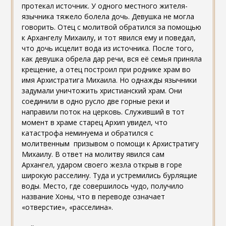
протекал источник. У одного местного жителя-
язычника тяжело болела дочь. Девушка не могла
говорить. Отец с молитвой обратился за помощью
к Архангелу Михаилу, и тот явился ему и поведал,
что дочь исцелит вода из источника. После того,
как девушка обрела дар речи, вся её семья приняла
крещение, а отец построил при роднике храм во
имя Архистратига Михаила. Но однажды язычники
задумали уничтожить христианский храм. Они
соединили в одно русло две горные реки и
направили поток на церковь. Служивший в тот
момент в храме старец Архип увидел, что
катастрофа неминуема и обратился с
молитвенным призывом о помощи к Архистратигу
Михаилу. В ответ на молитву явился сам
Архангел, ударом своего жезла открыв в горе
широкую расселину. Туда и устремились бурлящие
воды. Место, где совершилось чудо, получило
название Хоны, что в переводе означает
«отверстие», «расселина».