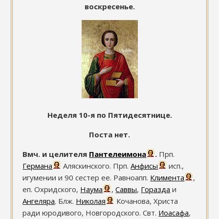
воскресенье.
Неделя 10-я по Пятидесятнице.
Поста нет.
Вмч. и целителя
Пантелеимона
.
Прп.
Германа
Аляскинского. Прп.
Анфисы
исп.,
игумении и 90 сестер ее. Равноапп.
Климента
,
еп. Охридского,
Наума
,
Саввы
,
Горазда
и
Ангеляра
. Блж.
Николая
Кочанова, Христа
ради юродивого, Новгородского. Свт.
Иоасафа
,