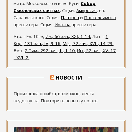
митр. Московского и всея Руси.
Собор
Смоленских святых
.
Сщмч.
Амвросия
, еп.
Сарапульского. Сщмч.
Платона
и
Пантелеимона
пресвитера. Сщмч.
Иоанна
пресвитера.
Утр. - Ев. 10-е,
Ин., 66 зач., XXI, 1-14.
Лит. -
1
Кор., 131 зач., IV, 9-16.
Мф., 72 зач., XVII, 14-23.
Вмч.:
2 Тим., 292 зач., II, 1-10.
Ин., 52 зач., XV, 17
- XVI, 2.
НОВОСТИ
Произошла ошибка; возможно, лента
недоступна. Повторите попытку позже.