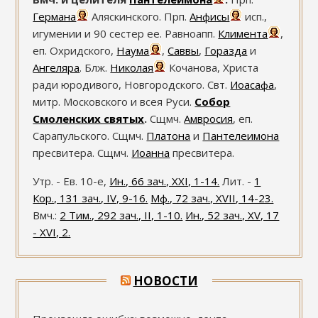
Германа
Аляскинского. Прп.
Анфисы
исп.,
игумении и 90 сестер ее. Равноапп.
Климента
,
еп. Охридского,
Наума
,
Саввы
,
Горазда
и
Ангеляра
. Блж.
Николая
Кочанова, Христа
ради юродивого, Новгородского. Свт.
Иоасафа
,
митр. Московского и всея Руси.
Собор
Смоленских святых
.
Сщмч.
Амвросия
, еп.
Сарапульского. Сщмч.
Платона
и
Пантелеимона
пресвитера. Сщмч.
Иоанна
пресвитера.
Утр. - Ев. 10-е,
Ин., 66 зач., XXI, 1-14.
Лит. -
1
Кор., 131 зач., IV, 9-16.
Мф., 72 зач., XVII, 14-23.
Вмч.:
2 Тим., 292 зач., II, 1-10.
Ин., 52 зач., XV, 17
- XVI, 2.
НОВОСТИ