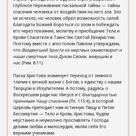
глубокое переживание пасхальной тайны — тайны
спасения человека от воздействия на него зла. Зло
не исчезло, но человек обрел возможность силой
благодати Божией бороться со злом и побеждать
его через покаяние, молитву и приобщение Тела и
Крови Спасителя в Таинстве Святой Евхаристии.
Поэтому вместе с апостолом Павлом утверждаем,
что
Воздвигший Христа из мертвых оживотворит и
наши смертные тела Духом Своим, живущим в
нас
(Рим. 8:11).
Пасха Христова знаменует переход от земного
тления к вечной жизни с Богом, к единству с нашим
Творцом и Искупителем. А потому, радуясь о
Воскресшем ради нас Иисусе и с
благодарностью
принимая Чашу спасения
(Пс. 115:4), в которой
Церковь преподает нам истинную Пищу и Питие
бессмертия — Тело и Кровь Христовы, будем
неустанно и неумолчно прославлять Господа
делами любви и милосердия, являя себя Его
верными учениками.