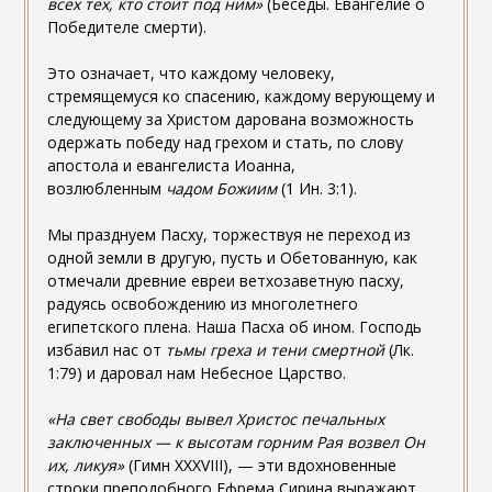
всех тех, кто стоит под ним»
(Беседы. Евангелие о
Победителе смерти).
Это означает, что каждому человеку,
стремящемуся ко спасению, каждому верующему и
следующему за Христом дарована возможность
одержать победу над грехом и стать, по слову
апостола и евангелиста Иоанна,
возлюбленным
чадом Божиим
(1 Ин. 3:1).
Мы празднуем Пасху, торжествуя не переход из
одной земли в другую, пусть и Обетованную, как
отмечали древние евреи ветхозаветную пасху,
радуясь освобождению из многолетнего
египетского плена. Наша Пасха об ином. Господь
избавил нас от
тьмы греха и тени смертной
(Лк.
1:79) и даровал нам Небесное Царство.
«На свет свободы вывел Христос печальных
заключенных — к высотам горним Рая возвел Он
их, ликуя»
(Гимн XXXVIII), — эти вдохновенные
строки преподобного Ефрема Сирина выражают