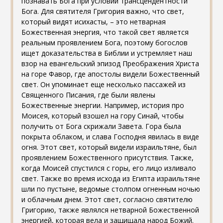
познавать Бога при условии трансцендентности
Бога. Для святителя Григория важно, что свет,
который видят исихасты, – это нетварная
Божественная энергия, что такой свет является
реальным проявлением Бога, поэтому богослов
ищет доказательства в Библии и устремляет наш
взор на евангельский эпизод Преображения Христа
на горе Фавор, где апостолы видели Божественный
свет. Он упоминает еще несколько пассажей из
Священного Писания, где были явлены
Божественные энергии. Например, история про
Моисея, который взошел на гору Синай, чтобы
получить от Бога скрижали Завета. Гора была
покрыта облаком, и слава Господня явилась в виде
огня. Этот свет, который видели израильтяне, был
проявлением Божественного присутствия. Также,
когда Моисей спустился с горы, его лицо изливало
свет. Также во время исхода из Египта израильтяне
шли по пустыне, ведомые столпом огненным ночью
и облачным днем. Этот свет, согласно святителю
Григорию, также являлся нетварной Божественной
энергией, которая вела и защищала народ Божий.