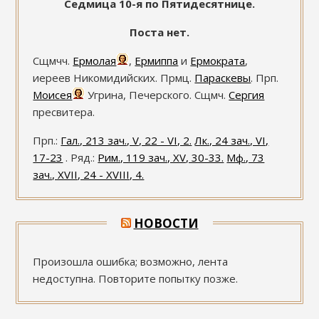
Седмица 10-я по Пятидесятнице.
Поста нет.
Сщмчч.
Ермолая
,
Ермиппа
и
Ермократа
,
иереев Никомидийских. Прмц.
Параскевы
. Прп.
Моисея
Угрина, Печерского. Сщмч.
Сергия
пресвитера.
Прп.:
Гал., 213 зач., V, 22 - VI, 2.
Лк., 24 зач., VI,
17-23
. Ряд.:
Рим., 119 зач., XV, 30-33.
Мф., 73
зач., XVII, 24 - XVIII, 4.
НОВОСТИ
Произошла ошибка; возможно, лента
недоступна. Повторите попытку позже.