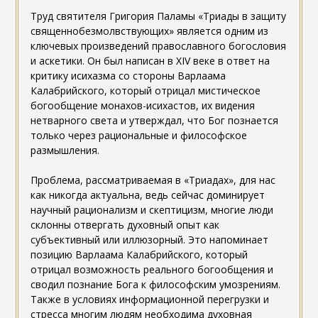
Труд святителя Григория Паламы «Триады в защиту
священнобезмолвствующих» является одним из
ключевых произведений православного богословия
и аскетики. Он был написан в XIV веке в ответ на
критику исихазма со стороны Варлаама
Калабрийского, который отрицал мистическое
богообщение монахов-исихастов, их видения
нетварного света и утверждал, что Бог познается
только через рациональные и философское
размышления.
Проблема, рассматриваемая в «Триадах», для нас
как никогда актуальна, ведь сейчас доминирует
научный рационализм и скептицизм, многие люди
склонны отвергать духовный опыт как
субъективный или иллюзорный. Это напоминает
позицию Варлаама Калабрийского, который
отрицал возможность реального богообщения и
сводил познание Бога к философским умозрениям.
Также в условиях информационной перегрузки и
стресса многим людям необходима духовная