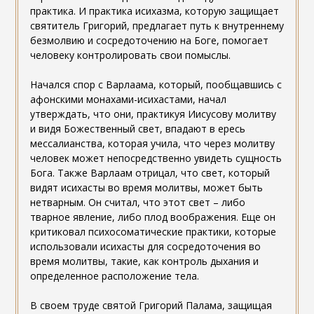
практика. И практика исихазма, которую защищает
святитель Григорий, предлагает путь к внутреннему
безмолвию и сосредоточению на Боге, помогает
человеку контролировать свои помыслы.
Начался спор с Варлаама, который, пообщавшись с
афонскими монахами-исихастами, начал
утверждать, что они, практикуя Иисусову молитву
и видя Божественный свет, впадают в ересь
мессалианства, которая учила, что через молитву
человек может непосредственно увидеть сущность
Бога. Также Варлаам отрицал, что свет, который
видят исихасты во время молитвы, может быть
нетварным. Он считал, что этот свет – либо
тварное явление, либо плод воображения. Еще он
критиковал психосоматические практики, которые
использовали исихасты для сосредоточения во
время молитвы, такие, как контроль дыхания и
определенное расположение тела.
В своем труде святой Григорий Палама, защищая