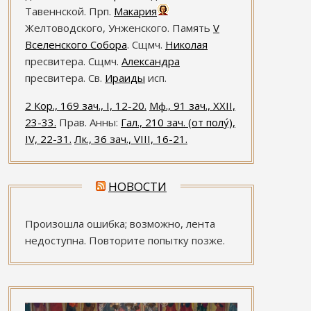
Тавеннской. Прп.
Макария
Желтоводского, Унженского. Память
V
Вселенского Собора
. Сщмч.
Николая
пресвитера. Сщмч.
Александра
пресвитера. Св.
Ираиды
исп.
2 Кор., 169 зач., I, 12-20.
Мф., 91 зач., XXII,
23-33.
Прав. Анны:
Гал., 210 зач. (от полу́),
IV, 22-31.
Лк., 36 зач., VIII, 16-21.
НОВОСТИ
Произошла ошибка; возможно, лента
недоступна. Повторите попытку позже.