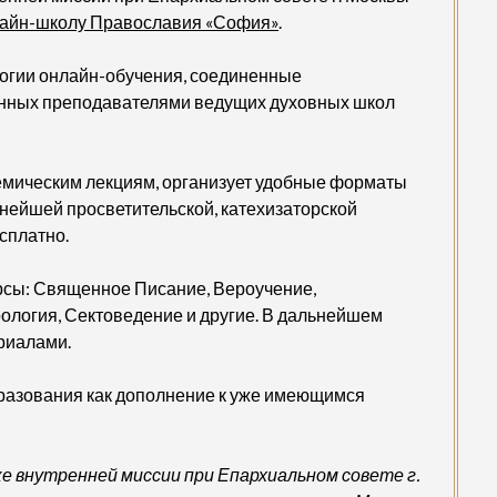
айн-школу Православия «София»
.
логии онлайн-обучения, соединенные
анных преподавателями ведущих духовных школ
емическим лекциям, организует удобные форматы
нейшей просветительской, катехизаторской
сплатно.
рсы: Священное Писание, Вероучение,
ология, Сектоведение и другие. В дальнейшем
риалами.
разования как дополнение к уже имеющимся
е внутренней миссии при Епархиальном совете г.