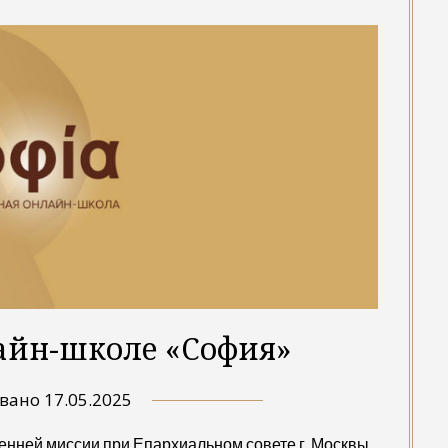
айн-школе «София»
овано
17.05.2025
енней миссии при Епархиальном совете г. Москвы