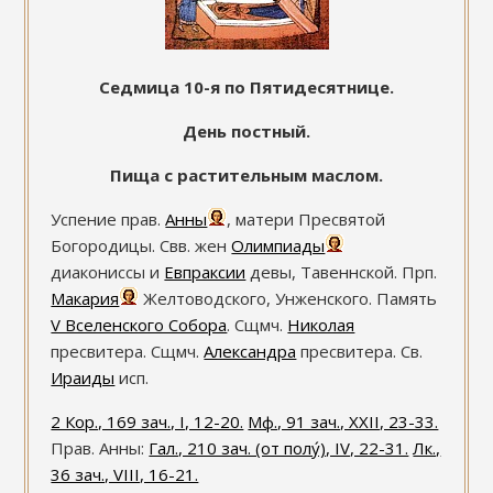
Седмица 10-я по Пятидесятнице.
День постный.
Пища с растительным маслом.
Успение прав.
Анны
, матери Пресвятой
Богородицы. Свв. жен
Олимпиады
диакониссы и
Евпраксии
девы, Тавеннской. Прп.
Макария
Желтоводского, Унженского. Память
V Вселенского Собора
. Сщмч.
Николая
пресвитера. Сщмч.
Александра
пресвитера. Св.
Ираиды
исп.
2 Кор., 169 зач., I, 12-20.
Мф., 91 зач., XXII, 23-33.
Прав. Анны:
Гал., 210 зач. (от полу́), IV, 22-31.
Лк.,
36 зач., VIII, 16-21.