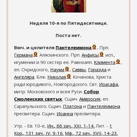
Неделя 10-я по Пятидесятнице.
Поста нет.
Вмч. и целителя
Пантелеимона
.
Прп.
Германа
Аляскинского. Прп.
Анфисы
исп.,
игумении и 90 сестер ее. Равноапп.
Климента
,
еп. Охридского,
Наума
,
Саввы
,
Горазда
и
Ангеляра
. Блж.
Николая
Кочанова, Христа
ради юродивого, Новгородского. Свт.
Иоасафа
,
митр. Московского и всея Руси.
Собор
Смоленских святых
.
Сщмч.
Амвросия
, еп.
Сарапульского. Сщмч.
Платона
и
Пантелеимона
пресвитера. Сщмч.
Иоанна
пресвитера.
Утр. - Ев. 10-е,
Ин., 66 зач., XXI, 1-14.
Лит. -
1
Кор., 131 зач., IV, 9-16.
Мф., 72 зач., XVII, 14-23.