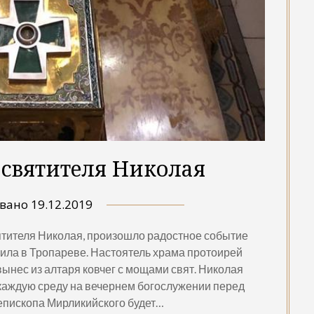
святителя Николая
овано
19.12.2019
вятителя Николая, произошло радостное событие
ила в Тропареве. Настоятель храма протоирей
ынес из алтаря ковчег с мощами свят. Николая
 каждую среду на вечернем богослужении перед
епископа Мирликийского будет…