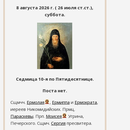
8 августа 2026 г. ( 26 июля ст.ст.),
суббота.
Седмица 10-я по Пятидесятнице.
Поста нет.
Сщмчч.
Ермолая
,
Ермиппа
и
Ермократа
,
иереев Никомидийских. Прмц.
Параскевы
. Прп.
Моисея
Угрина,
Печерского. Сщмч.
Сергия
пресвитера.