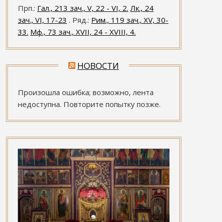
Прп.:
Гал., 213 зач., V, 22 - VI, 2.
Лк., 24
зач., VI, 17-23
. Ряд.:
Рим., 119 зач., XV, 30-
33.
Мф., 73 зач., XVII, 24 - XVIII, 4.
НОВОСТИ
Произошла ошибка; возможно, лента
недоступна. Повторите попытку позже.