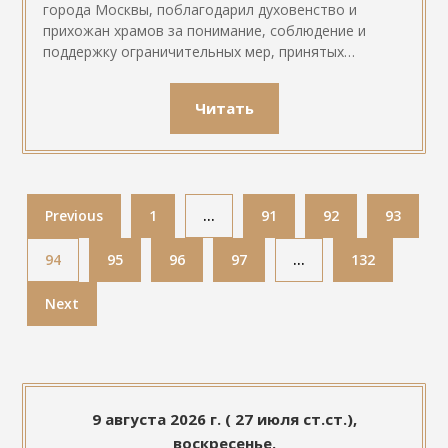
города Москвы, поблагодарил духовенство и
прихожан храмов за понимание, соблюдение и
поддержку ограничительных мер, принятых…
Читать
Previous
1
…
91
92
93
94
95
96
97
…
132
Next
9 августа 2026 г. ( 27 июля ст.ст.),
воскресенье.