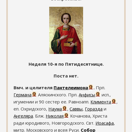
Неделя 10-я по Пятидесятнице.
Поста нет.
Вмч. и целителя
Пантелеимона
.
Прп.
Германа
Аляскинского. Прп.
Анфисы
исп.,
игумении и 90 сестер ее. Равноапп.
Климента
,
еп. Охридского,
Наума
,
Саввы
,
Горазда
и
Ангеляра
. Блж.
Николая
Кочанова, Христа
ради юродивого, Новгородского. Свт.
Иоасафа
,
митр. Московского и всея Руси.
Собор