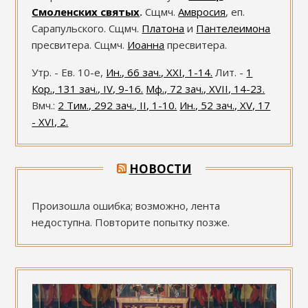
Смоленских святых
.
Сщмч.
Амвросия
, еп.
Сарапульского. Сщмч.
Платона
и
Пантелеимона
пресвитера. Сщмч.
Иоанна
пресвитера.
Утр. - Ев. 10-е,
Ин., 66 зач., XXI, 1-14.
Лит. -
1
Кор., 131 зач., IV, 9-16.
Мф., 72 зач., XVII, 14-23.
Вмч.:
2 Тим., 292 зач., II, 1-10.
Ин., 52 зач., XV, 17
- XVI, 2.
НОВОСТИ
Произошла ошибка; возможно, лента
недоступна. Повторите попытку позже.