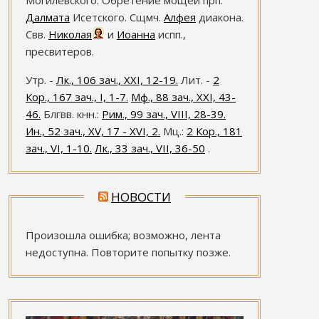
Могилевского. Обретение мощей прп.
Далмата
Исетского. Сщмч.
Алфея
диакона.
Свв.
Николая
и
Иоанна
испп.,
пресвитеров.
Утр. -
Лк., 106 зач., XXI, 12-19.
Лит. -
2
Кор., 167 зач., I, 1-7.
Мф., 88 зач., XXI, 43-
46.
Блгвв. кнн.:
Рим., 99 зач., VIII, 28-39.
Ин., 52 зач., XV, 17 - XVI, 2.
Мц.:
2 Кор., 181
зач., VI, 1-10.
Лк., 33 зач., VII, 36-50
.
НОВОСТИ
Произошла ошибка; возможно, лента
недоступна. Повторите попытку позже.