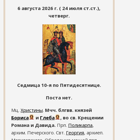
6 августа 2026 г. ( 24 июля ст.ст.),
четверг.
Седмица 10-я по Пятидесятнице.
Поста нет.
Мц.
Христины
.
Мчч. блгвв. князей
Бориса
и
Глеба
, во св. Крещении
Романа и Давида.
Прп.
Поликарпа
,
архим. Печерского. Свт.
Георгия
, архиеп.