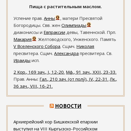
Пища с растительным маслом.
Успение прав.
Анны
, матери Пресвятой
Богородицы. Свв. жен
Олимпиады
диакониссы и
Евпраксии
девы, Тавеннской. Прп.
Макария
Желтоводского, Унженского. Память
V Вселенского Собора
. Сщмч.
Николая
пресвитера. Сщмч.
Александра
пресвитера. Св.
Ираиды
исп.
2 Кор., 169 зач., I, 12-20.
Мф., 91 зач., XXII, 23-33.
Прав. Анны:
Гал., 210 зач. (от полу́), IV, 22-31.
Лк.,
36 зач., VIII, 16-21.
НОВОСТИ
Архиерейский хор Бишкекской епархии
выступил на VIII Кыргызско-Российском