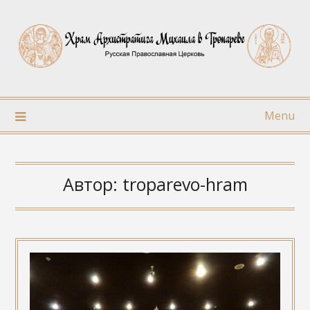
Skip
to
content
Menu
Автор:
troparevo-hram