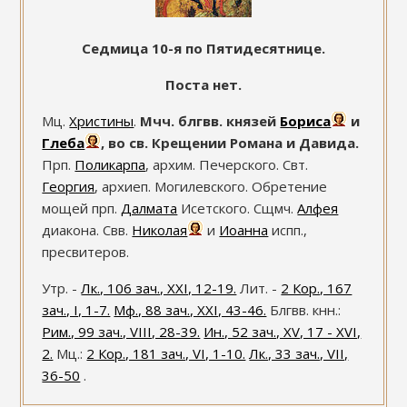
Седмица 10-я по Пятидесятнице.
Поста нет.
Мц.
Христины
.
Мчч. блгвв. князей
Бориса
и
Глеба
, во св. Крещении Романа и Давида.
Прп.
Поликарпа
, архим. Печерского. Свт.
Георгия
, архиеп. Могилевского. Обретение
мощей прп.
Далмата
Исетского. Сщмч.
Алфея
диакона. Свв.
Николая
и
Иоанна
испп.,
пресвитеров.
Утр. -
Лк., 106 зач., XXI, 12-19.
Лит. -
2 Кор., 167
зач., I, 1-7.
Мф., 88 зач., XXI, 43-46.
Блгвв. кнн.:
Рим., 99 зач., VIII, 28-39.
Ин., 52 зач., XV, 17 - XVI,
2.
Мц.:
2 Кор., 181 зач., VI, 1-10.
Лк., 33 зач., VII,
36-50
.